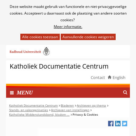
Cookies
Deze website maakt gebruik van functionele en niet-privacygevoelige
toestaan?
cookies. Accepteert u daarnaast ook de plaatsing van andere soorten
cookies?
Meer informatie.
Hier
kan
Ga
het
naar
gebruik
de
van
Katholiek Documentatie Centrum
inhoud
cookies
op
Contact
English
deze
TOON
website
I
MENU
worden
N
toegestaan
G
Katholiek Documentatie Centrum
Bladeren
Archieven op thema
of
Stands- en vakorganisaties
Archieven van instellingen
E
Katholieke Middenstandsbond, bisdom ...
Privacy & Cookies
geweigerd.
K
L
A