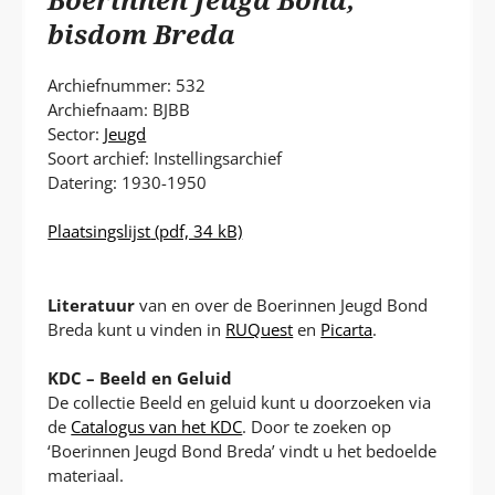
P
T
bisdom Breda
Archiefnummer: 532
Archiefnaam: BJBB
Sector:
Jeugd
Soort archief: Instellingsarchief
Datering: 1930-1950
Plaatsingslijst
(pdf, 34 kB)
Literatuur
van en over de Boerinnen Jeugd Bond
Breda kunt u vinden in
RUQuest
en
Picarta
.
KDC – Beeld en Geluid
De collectie Beeld en geluid kunt u doorzoeken via
de
Catalogus van het KDC
. Door te zoeken op
‘Boerinnen Jeugd Bond Breda’ vindt u het bedoelde
materiaal.