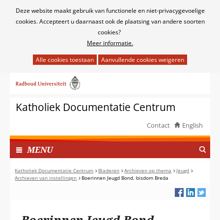
Cookies
Deze website maakt gebruik van functionele en niet-privacygevoelige
toestaan?
cookies. Accepteert u daarnaast ook de plaatsing van andere soorten
cookies?
Meer informatie.
Hier
kan
Ga
het
naar
gebruik
de
van
Katholiek Documentatie Centrum
inhoud
cookies
op
Contact
English
deze
TOON
website
I
MENU
worden
N
toegestaan
G
Katholiek Documentatie Centrum
Bladeren
Archieven op thema
Jeugd
of
Archieven van instellingen
Boerinnen Jeugd Bond, bisdom Breda
E
geweigerd.
K
L
A
Boerinnen Jeugd Bond,