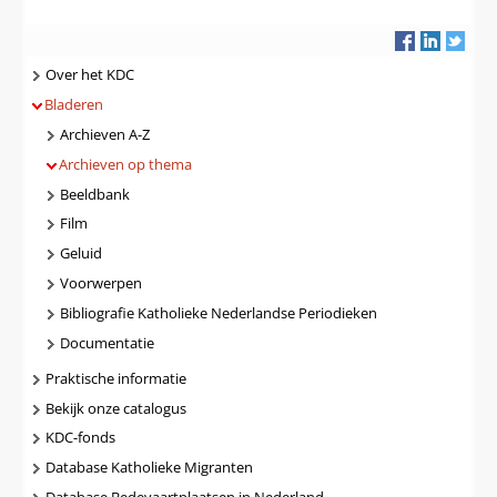
Navigatie
Over het KDC
Bladeren
Archieven A-Z
Archieven op thema
Beeldbank
Film
Geluid
Voorwerpen
Bibliografie Katholieke Nederlandse Periodieken
Documentatie
Praktische informatie
Bekijk onze catalogus
KDC-fonds
Database Katholieke Migranten