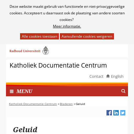
Cookies
Deze website maakt gebruik van functionele en niet-privacygevoelige
toestaan?
cookies. Accepteert u daarnaast ook de plaatsing van andere soorten
cookies?
Meer informatie.
Hier
kan
Ga
het
naar
gebruik
de
van
Katholiek Documentatie Centrum
inhoud
cookies
op
Contact
English
deze
TOON
website
I
MENU
worden
N
toegestaan
G
Katholiek Documentatie Centrum
Bladeren
Geluid
of
E
geweigerd.
K
L
Geluid
A