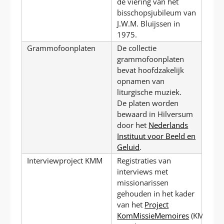
de viering van het
bisschopsjubileum van
J.W.M. Bluijssen in
1975.
Grammofoonplaten
De collectie
grammofoonplaten
bevat hoofdzakelijk
opnamen van
liturgische muziek.
De platen worden
bewaard in Hilversum
door het
Nederlands
Instituut voor Beeld en
Geluid
.
Interviewproject KMM
Registraties van
interviews met
missionarissen
gehouden in het kader
van het
Project
KomMissieMemoires
(KMM).