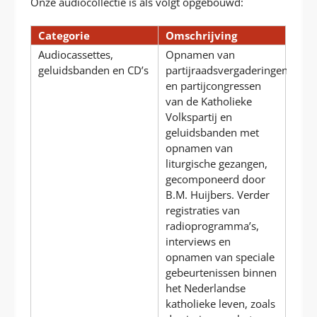
Onze audiocollectie is als volgt opgebouwd:
Categorie
Omschrijving
Audiocassettes,
Opnamen van
geluidsbanden en CD’s
partijraadsvergaderingen
en partijcongressen
van de Katholieke
Volkspartij en
geluidsbanden met
opnamen van
liturgische gezangen,
gecomponeerd door
B.M. Huijbers. Verder
registraties van
radioprogramma’s,
interviews en
opnamen van speciale
gebeurtenissen binnen
het Nederlandse
katholieke leven, zoals