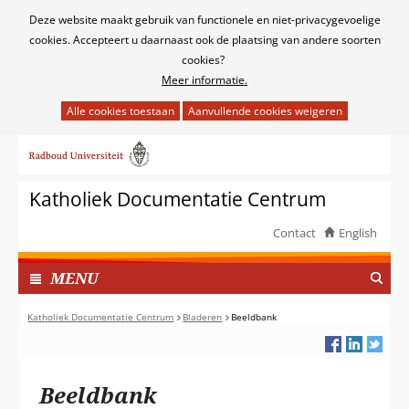
Cookies
Deze website maakt gebruik van functionele en niet-privacygevoelige
toestaan?
cookies. Accepteert u daarnaast ook de plaatsing van andere soorten
cookies?
Meer informatie.
Hier
kan
Ga
het
naar
gebruik
de
van
Katholiek Documentatie Centrum
inhoud
cookies
op
Contact
English
deze
TOON
website
I
MENU
worden
N
toegestaan
G
Katholiek Documentatie Centrum
Bladeren
Beeldbank
of
E
geweigerd.
K
L
Beeldbank
A