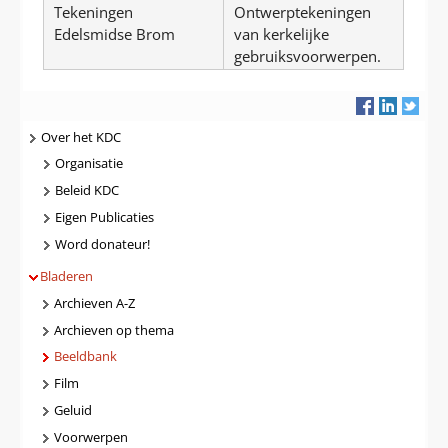
Tekeningen
Ontwerptekeningen
Edelsmidse Brom
van kerkelijke
gebruiksvoorwerpen.
Navigatie
Over het KDC
Organisatie
Beleid KDC
Eigen Publicaties
Word donateur!
Bladeren
Archieven A-Z
Archieven op thema
Beeldbank
Film
Geluid
Voorwerpen