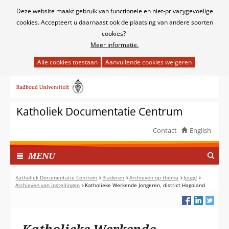
Cookies
Deze website maakt gebruik van functionele en niet-privacygevoelige
toestaan?
cookies. Accepteert u daarnaast ook de plaatsing van andere soorten
cookies?
Meer informatie.
Hier
kan
Ga
het
naar
gebruik
de
van
Katholiek Documentatie Centrum
inhoud
cookies
op
Contact
English
deze
TOON
website
I
MENU
worden
N
toegestaan
G
Katholiek Documentatie Centrum
Bladeren
Archieven op thema
Jeugd
of
Archieven van instellingen
Katholieke Werkende Jongeren, district Hagoland
E
geweigerd.
K
L
A
Katholieke Werkende