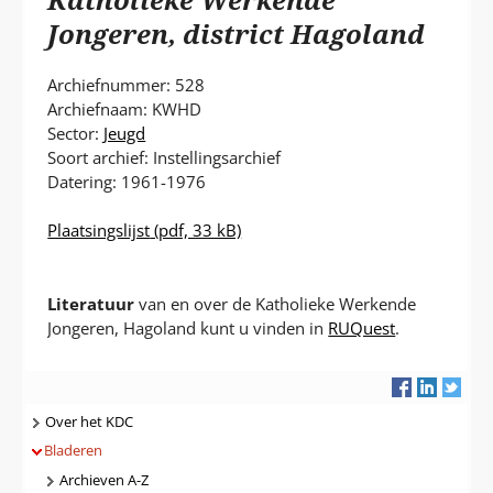
P
T
Jongeren, district Hagoland
Archiefnummer: 528
Archiefnaam: KWHD
Sector:
Jeugd
Soort archief: Instellingsarchief
Datering: 1961-1976
Plaatsingslijst
(pdf, 33 kB)
Literatuur
van en over de Katholieke Werkende
Jongeren, Hagoland kunt u vinden in
RUQuest
.
Navigatie
Over het KDC
Bladeren
Archieven A-Z