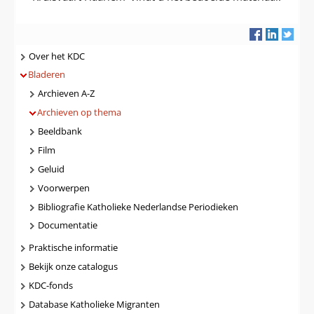
Navigatie
Over het KDC
Bladeren
Archieven A-Z
Archieven op thema
Beeldbank
Film
Geluid
Voorwerpen
Bibliografie Katholieke Nederlandse Periodieken
Documentatie
Praktische informatie
Bekijk onze catalogus
KDC-fonds
Database Katholieke Migranten