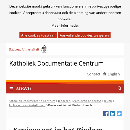
Cookies
Deze website maakt gebruik van functionele en niet-privacygevoelige
toestaan?
cookies. Accepteert u daarnaast ook de plaatsing van andere soorten
cookies?
Meer informatie.
Hier
kan
Ga
het
naar
gebruik
de
van
Katholiek Documentatie Centrum
inhoud
cookies
op
Contact
English
deze
TOON
website
I
MENU
worden
N
toegestaan
G
Katholiek Documentatie Centrum
Bladeren
Archieven op thema
Jeugd
of
Archieven van instellingen
Kruisvaart in het Bisdom Haarlem
E
geweigerd.
K
L
A
Kruisvaart in het Bisdom