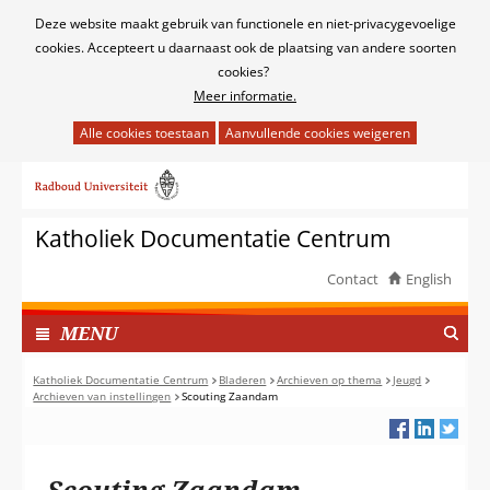
Cookies
Deze website maakt gebruik van functionele en niet-privacygevoelige
toestaan?
cookies. Accepteert u daarnaast ook de plaatsing van andere soorten
cookies?
Meer informatie.
Hier
kan
Ga
het
naar
gebruik
de
van
Katholiek Documentatie Centrum
inhoud
cookies
op
Contact
English
deze
TOON
website
I
MENU
worden
N
toegestaan
G
Katholiek Documentatie Centrum
Bladeren
Archieven op thema
Jeugd
of
Archieven van instellingen
Scouting Zaandam
E
geweigerd.
K
L
A
Scouting Zaandam