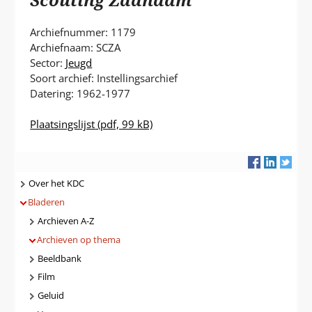
P
T
Archiefnummer: 1179
Archiefnaam: SCZA
Sector:
Jeugd
Soort archief: Instellingsarchief
Datering: 1962-1977
Plaatsingslijst
(pdf, 99 kB)
Navigatie
Over het KDC
Bladeren
Archieven A-Z
Archieven op thema
Beeldbank
Film
Geluid