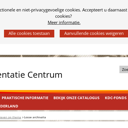
tionele en niet-privacygevoelige cookies. Accepteert u daarnaast
cookies?
Meer informatie.
Z
entatie Centrum
o
e
k
PRAKTISCHE INFORMATIE
BEKIJK ONZE CATALOGUS
KDC-FONDS
i
n
EDERLAND
d
ieven op thema
Losse archivalia
e