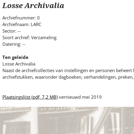
s
Losse Archivalia
i
t
Archiefnummer: 0
e
Archiefnaam: LARC
.
Sector: --
.
Soort archief: Verzameling
Datering: --
.
Ten geleide
Losse Archivalia
Naast de archiefcollecties van instellingen en personen beheert
archiefstukken, waaronder dagboeken, verhandelingen, preken, t
Plaatsingslijst
(pdf, 7,2 MB)
vernieuwd mei 2019