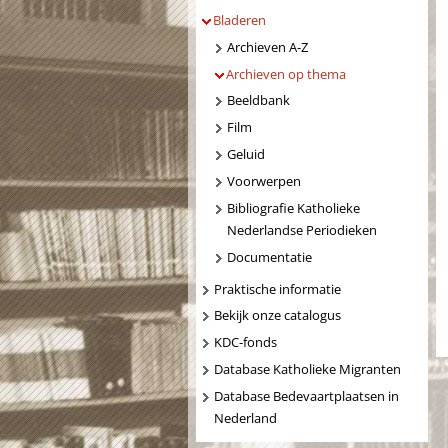
Bladeren
Archieven A-Z
Archieven op thema
Beeldbank
Film
Geluid
Voorwerpen
Bibliografie Katholieke
Nederlandse Periodieken
Documentatie
Praktische informatie
Bekijk onze catalogus
KDC-fonds
Database Katholieke Migranten
Database Bedevaartplaatsen in
Nederland