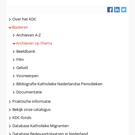
Navigatie
Over het KDC
Bladeren
Archieven A-Z
Archieven op thema
Beeldbank
Film
Geluid
Voorwerpen
Bibliografie Katholieke Nederlandse Periodieken
Documentatie
Praktische informatie
Bekijk onze catalogus
KDC-fonds
Database Katholieke Migranten
Database Bedevaartplaatsen in Nederland