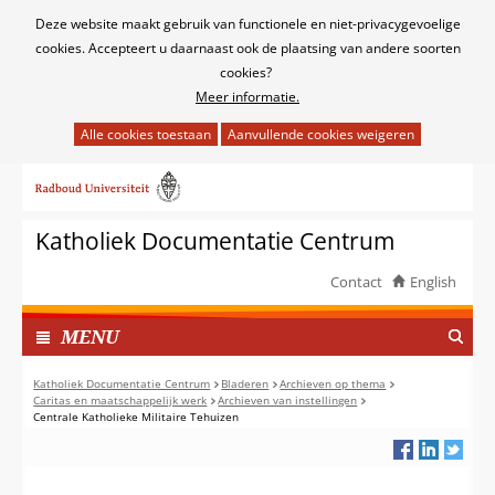
Cookies
Deze website maakt gebruik van functionele en niet-privacygevoelige
toestaan?
cookies. Accepteert u daarnaast ook de plaatsing van andere soorten
cookies?
Meer informatie.
Hier
kan
Ga
het
naar
gebruik
de
van
Katholiek Documentatie Centrum
inhoud
cookies
op
Contact
English
deze
TOON
website
I
MENU
worden
N
toegestaan
G
Katholiek Documentatie Centrum
Bladeren
Archieven op thema
of
Caritas en maatschappelijk werk
Archieven van instellingen
E
Centrale Katholieke Militaire Tehuizen
geweigerd.
K
L
A