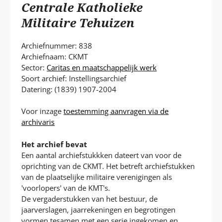
P
Centrale Katholieke
T
Militaire Tehuizen
Archiefnummer: 838
Archiefnaam: CKMT
Sector:
Caritas en maatschappelijk werk
Soort archief: Instellingsarchief
Datering: (1839) 1907-2004
Voor inzage
toestemming aanvragen via de
archivaris
Het archief bevat
Een aantal archiefstukkken dateert van voor de
oprichting van de CKMT. Het betreft archiefstukken
van de plaatselijke militaire verenigingen als
'voorlopers' van de KMT's.
De vergaderstukken van het bestuur, de
jaarverslagen, jaarrekeningen en begrotingen
vormen tesamen met een serie ingekomen en