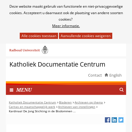
Cookies
Deze website maakt gebruik van functionele en niet-privacygevoelige
toestaan?
cookies. Accepteert u daarnaast ook de plaatsing van andere soorten
cookies?
Meer informatie.
Hier
kan
Ga
het
naar
gebruik
de
van
Katholiek Documentatie Centrum
inhoud
cookies
op
Contact
English
deze
TOON
website
I
MENU
worden
N
toegestaan
G
Katholiek Documentatie Centrum
Bladeren
Archieven op thema
of
Caritas en maatschappelijk werk
Archieven van instellingen
E
Kardinaal De Jong Stichting in de Bisdommen ...
geweigerd.
K
L
A