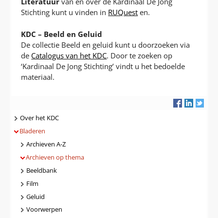
Literatuur
van en over de Kardinaal De Jong
Stichting kunt u vinden in
RUQuest
en.
KDC – Beeld en Geluid
De collectie Beeld en geluid kunt u doorzoeken via
de
Catalogus van het KDC
. Door te zoeken op
‘Kardinaal De Jong Stichting’ vindt u het bedoelde
materiaal.
Navigatie
Over het KDC
Bladeren
Archieven A-Z
Archieven op thema
Beeldbank
Film
Geluid
Voorwerpen