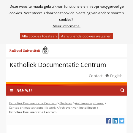
Cookies
Deze website maakt gebruik van functionele en niet-privacygevoelige
toestaan?
cookies. Accepteert u daarnaast ook de plaatsing van andere soorten
cookies?
Meer informatie.
Hier
kan
Ga
het
naar
gebruik
de
van
Katholiek Documentatie Centrum
inhoud
cookies
op
Contact
English
deze
TOON
website
I
MENU
worden
N
toegestaan
G
Katholiek Documentatie Centrum
Bladeren
Archieven op thema
of
Caritas en maatschappelijk werk
Archieven van instellingen
E
Katholiek Documentatie Centrum
geweigerd.
K
L
A