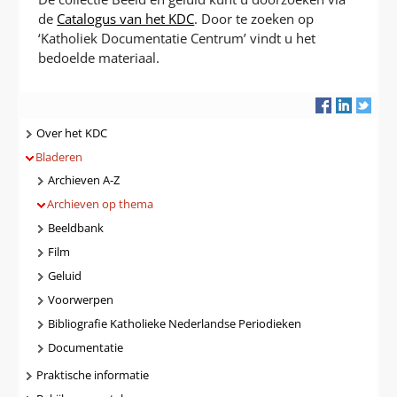
de
Catalogus van het KDC
. Door te zoeken op
‘Katholiek Documentatie Centrum’ vindt u het
bedoelde materiaal.
Navigatie
Over het KDC
Bladeren
Archieven A-Z
Archieven op thema
Beeldbank
Film
Geluid
Voorwerpen
Bibliografie Katholieke Nederlandse Periodieken
Documentatie
Praktische informatie