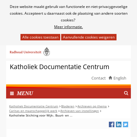
Cookies
Deze website maakt gebruik van functionele en niet-privacygevoelige
toestaan?
cookies. Accepteert u daarnaast ook de plaatsing van andere soorten
cookies?
Meer informatie.
Hier
kan
Ga
het
naar
gebruik
de
van
Katholiek Documentatie Centrum
inhoud
cookies
op
Contact
English
deze
TOON
website
I
MENU
worden
N
toegestaan
G
Katholiek Documentatie Centrum
Bladeren
Archieven op thema
of
Caritas en maatschappelijk werk
Archieven van instellingen
E
Katholieke Stichting voor Wijk-, Buurt- en ...
geweigerd.
K
L
A