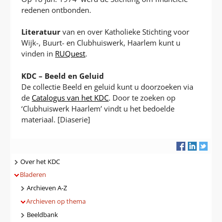
redenen ontbonden.
Literatuur
van en over Katholieke Stichting voor
Wijk-, Buurt- en Clubhuiswerk, Haarlem kunt u
vinden in
RUQuest
.
KDC – Beeld en Geluid
De collectie Beeld en geluid kunt u doorzoeken via
de
Catalogus van het KDC
. Door te zoeken op
‘Clubhuiswerk Haarlem’ vindt u het bedoelde
materiaal. [Diaserie]
Navigatie
Over het KDC
Bladeren
Archieven A-Z
Archieven op thema
Beeldbank