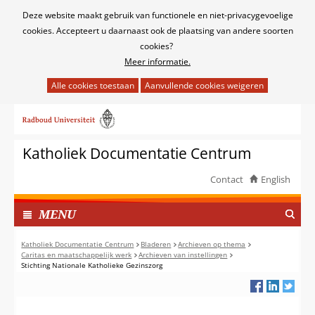
Cookies
Deze website maakt gebruik van functionele en niet-privacygevoelige
toestaan?
cookies. Accepteert u daarnaast ook de plaatsing van andere soorten
cookies?
Meer informatie.
Hier
kan
Ga
het
naar
gebruik
de
van
Katholiek Documentatie Centrum
inhoud
cookies
op
Contact
English
deze
TOON
website
I
MENU
worden
N
toegestaan
G
Katholiek Documentatie Centrum
Bladeren
Archieven op thema
of
Caritas en maatschappelijk werk
Archieven van instellingen
E
Stichting Nationale Katholieke Gezinszorg
geweigerd.
K
L
A