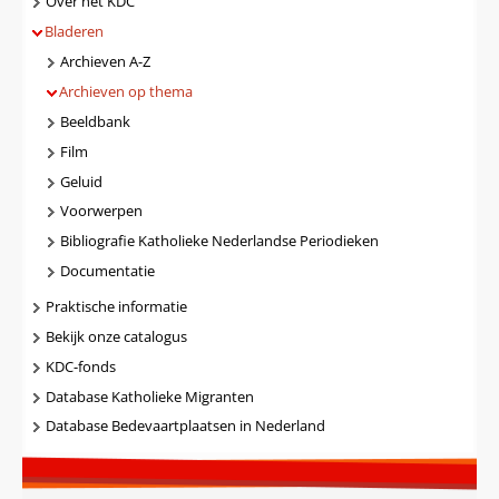
Navigatie
Over het KDC
Bladeren
Archieven A-Z
Archieven op thema
Beeldbank
Film
Geluid
Voorwerpen
Bibliografie Katholieke Nederlandse Periodieken
Documentatie
Praktische informatie
Bekijk onze catalogus
KDC-fonds
Database Katholieke Migranten
Database Bedevaartplaatsen in Nederland