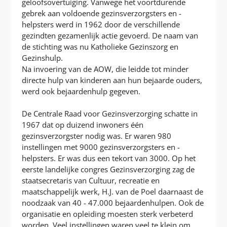
geloofsovertuiging. Vanwege het voortdurende
gebrek aan voldoende gezinsverzorgsters en -
helpsters werd in 1962 door de verschillende
gezindten gezamenlijk actie gevoerd. De naam van
de stichting was nu Katholieke Gezinszorg en
Gezinshulp.
Na invoering van de AOW, die leidde tot minder
directe hulp van kinderen aan hun bejaarde ouders,
werd ook bejaardenhulp gegeven.
De Centrale Raad voor Gezinsverzorging schatte in
1967 dat op duizend inwoners één
gezinsverzorgster nodig was. Er waren 980
instellingen met 9000 gezinsverzorgsters en -
helpsters. Er was dus een tekort van 3000. Op het
eerste landelijke congres Gezinsverzorging zag de
staatsecretaris van Cultuur, recreatie en
maatschappelijk werk, H.J. van de Poel daarnaast de
noodzaak van 40 - 47.000 bejaardenhulpen. Ook de
organisatie en opleiding moesten sterk verbeterd
worden. Veel instellingen waren veel te klein om