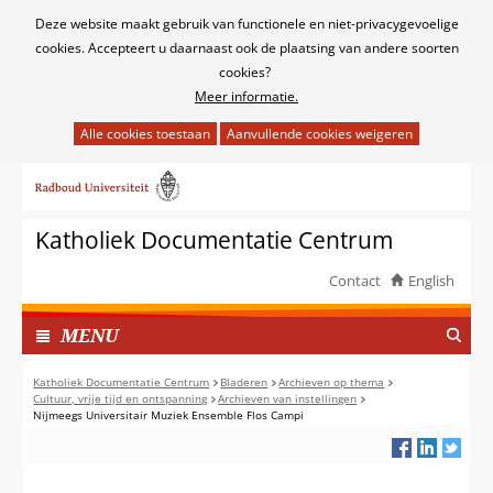
Cookies
Deze website maakt gebruik van functionele en niet-privacygevoelige
toestaan?
cookies. Accepteert u daarnaast ook de plaatsing van andere soorten
cookies?
Meer informatie.
Hier
kan
Ga
het
naar
gebruik
de
van
Katholiek Documentatie Centrum
inhoud
cookies
op
Contact
English
deze
TOON
website
I
MENU
worden
N
toegestaan
G
Katholiek Documentatie Centrum
Bladeren
Archieven op thema
of
Cultuur, vrije tijd en ontspanning
Archieven van instellingen
E
Nijmeegs Universitair Muziek Ensemble Flos Campi
geweigerd.
K
L
A