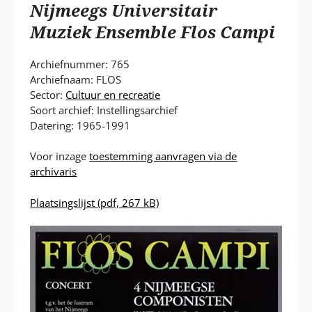
P
Nijmeegs Universitair
T
Muziek Ensemble Flos Campi
Archiefnummer: 765
Archiefnaam: FLOS
Sector:
Cultuur en recreatie
Soort archief: Instellingsarchief
Datering: 1965-1991
Voor inzage
toestemming aanvragen via de
archivaris
Plaatsingslijst
(pdf, 267 kB)