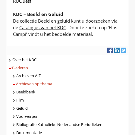
RUQuest
.
KDC – Beeld en Geluid
De collectie Beeld en geluid kunt u doorzoeken via
de
Catalogus van het KDC
. Door te zoeken op ‘Flos
Campi’ vindt u het bedoelde materiaal.
Navigatie
Over het KDC
Bladeren
Archieven A-Z
Archieven op thema
Beeldbank
Film
Geluid
Voorwerpen
Bibliografie Katholieke Nederlandse Periodieken
Documentatie