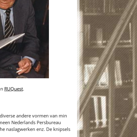
 in
RUQuest
.
n diverse andere vormen van min
gemeen Nederlands Persbureau
sche naslagwerken enz. De knipsels