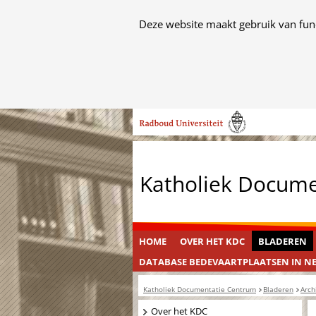
Cookies
Deze website maakt gebruik van func
toestaan?
Hier
kan
het
Ga
gebruik
naar
van
de
cookies
inhoud
op
Katholiek Docum
deze
website
worden
toegestaan
HOME
OVER HET KDC
BLADEREN
of
DATABASE BEDEVAARTPLAATSEN IN N
geweigerd.
Katholiek Documentatie Centrum
Bladeren
Arch
Navigatie
Over het KDC