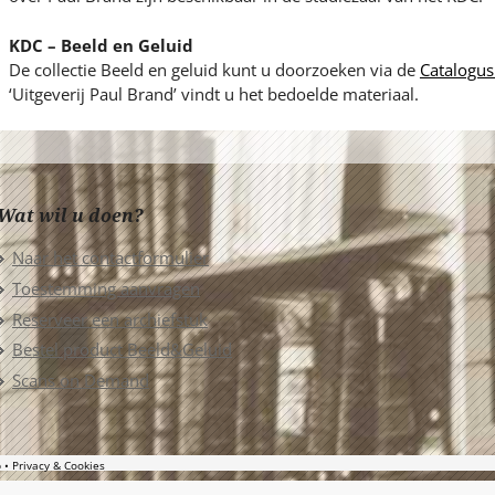
KDC – Beeld en Geluid
De collectie Beeld en geluid kunt u doorzoeken via de
Catalogus
‘Uitgeverij Paul Brand’ vindt u het bedoelde materiaal.
Wat wil u doen?
Naar het contactformulier
Toestemming aanvragen
Reserveer een archiefstuk
Bestel product Beeld&Geluid
Scans on Demand
p
Privacy & Cookies