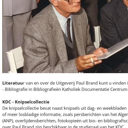
Literatuu
r van en over de Uitgeverij Paul Brand kunt u vinden
- Bibliografie in Bibliografieën Katholiek Documentatie Centrum
KDC - Knipselcollectie
De knipselcollectie bevat naast knipsels uit dag- en weekblade
of meer losbladige informatie, zoals persberichten van het Al
(ANP), overlijdensberichten, fotokopieën uit bio- en bibliografi
over Paul Brand zijn beschikbaar in de studiezaal van het KDC.