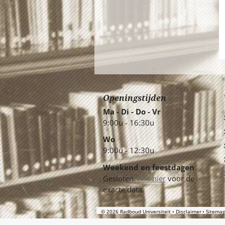
Openingstijden
Ma - Di - Do - Vr
9:00u - 16:30u
Wo
9:00u - 12:30u
Weekend en feestdagen
Gesloten.
Klik hier
voor de
exacte data.
© 2026 Radboud Universiteit
Disclaimer
Sitema