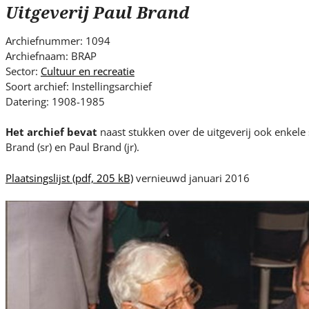
s
Uitgeverij Paul Brand
i
t
Archiefnummer: 1094
e
Archiefnaam: BRAP
.
Sector:
Cultuur en recreatie
.
Soort archief: Instellingsarchief
Datering: 1908-1985
.
Het archief bevat
naast stukken over de uitgeverij ook enkele
Brand (sr) en Paul Brand (jr).
Plaatsingslijst
(pdf, 205 kB)
vernieuwd januari 2016