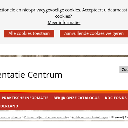
tionele en niet-privacygevoelige cookies. Accepteert u daarnaast
cookies?
Meer informatie.
Z
entatie Centrum
o
e
k
PRAKTISCHE INFORMATIE
BEKIJK ONZE CATALOGUS
KDC-FONDS
i
n
EDERLAND
d
ieven op thema
Cultuur, vrije tijd en ontspanning
Archieven van instellingen
Uitgeverij P
e