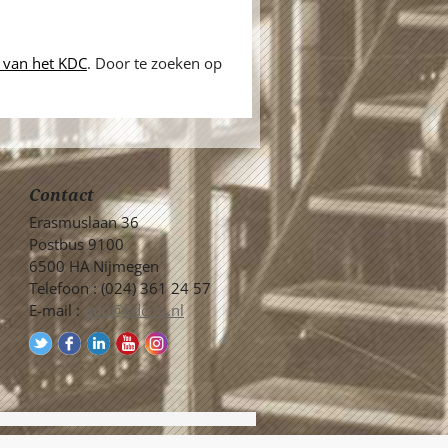
 van het KDC
. Door te zoeken op
Contact
Erasmuslaan 36
Postbus 9100
6500 HA Nijmegen
Telefoon : (024) 361 24 57
E-mail :
info@kdc.ru.nl