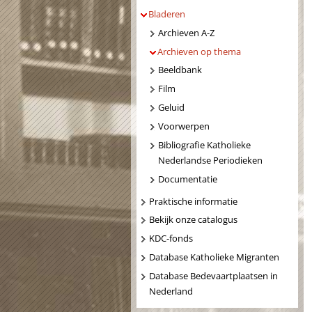
Bladeren
Archieven A-Z
Archieven op thema
Beeldbank
Film
Geluid
Voorwerpen
Bibliografie Katholieke
Nederlandse Periodieken
Documentatie
Praktische informatie
Bekijk onze catalogus
KDC-fonds
Database Katholieke Migranten
Database Bedevaartplaatsen in
Nederland