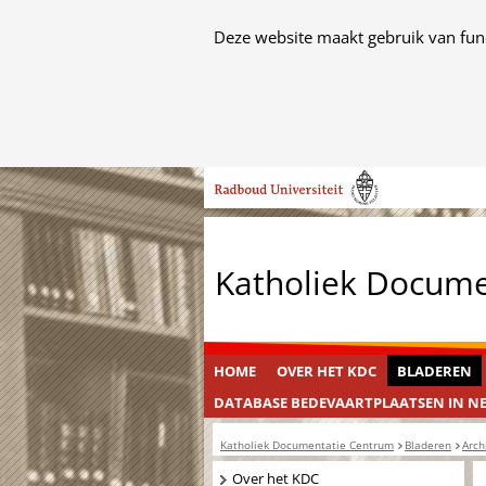
Cookies
Deze website maakt gebruik van func
toestaan?
Hier
kan
het
Ga
gebruik
naar
van
de
cookies
inhoud
op
Katholiek Docum
deze
website
worden
toegestaan
HOME
OVER HET KDC
BLADEREN
of
DATABASE BEDEVAARTPLAATSEN IN N
geweigerd.
Katholiek Documentatie Centrum
Bladeren
Arch
Navigatie
Over het KDC