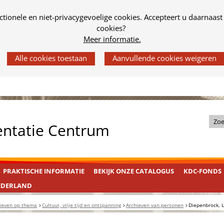
tionele en niet-privacygevoelige cookies. Accepteert u daarnaast
cookies?
Meer informatie.
Z
entatie Centrum
o
e
k
PRAKTISCHE INFORMATIE
BEKIJK ONZE CATALOGUS
KDC-FONDS
i
n
EDERLAND
d
ieven op thema
Cultuur, vrije tijd en ontspanning
Archieven van personen
Diepenbrock, 
e