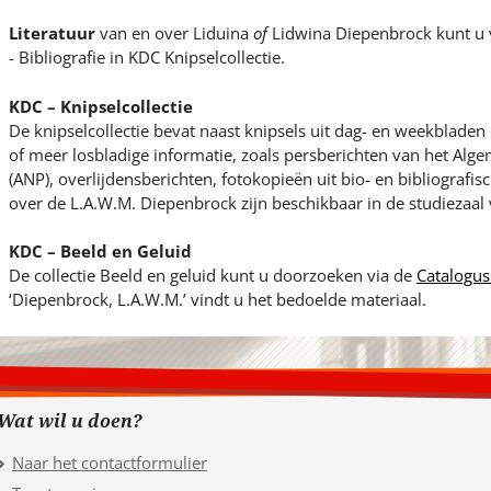
Literatuur
van en over Liduina
of
Lidwina Diepenbrock kunt u 
- Bibliografie in KDC Knipselcollectie.
KDC – Knipselcollectie
De knipselcollectie bevat naast knipsels uit dag- en weekblade
of meer losbladige informatie, zoals persberichten van het Al
(ANP), overlijdensberichten, fotokopieën uit bio- en bibliografi
over de L.A.W.M. Diepenbrock zijn beschikbaar in de studiezaal
KDC – Beeld en Geluid
De collectie Beeld en geluid kunt u doorzoeken via de
Catalogus
‘Diepenbrock, L.A.W.M.’ vindt u het bedoelde materiaal.
Wat wil u doen?
Naar het contactformulier