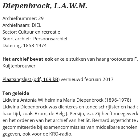
s
Diepenbrock, L.A.W.M.
i
t
Archiefnummer: 29
e
Archiefnaam: DIEL
.
Sector:
Cultuur en recreatie
.
Soort archief: Persoonsarchief
Datering: 1853-1974
.
Het archief bevat ook
enkele stukken van haar grootouders F
Kuijtenbrouwer.
Plaatsingslijst
(pdf, 169 kB)
vernieuwd februari 2017
Ten geleide
Lidwina Antonia Wilhelmina Maria Diepenbrock (1896-1978)
Lidwina Diepenbrock was dichteres en toneelschrijfster en had 
haar tijd, zoals Brom, de Belg J. Persijn, e.a. Zij heeft meegewe
en het ordenen van het archief van het St. Bernardusgesticht t
gecommiteerde bij examencommissies van middelbare scholen en 
gegeven, ook voor de KRO-radio.