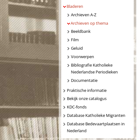
Bladeren
Archieven A-Z
Archieven op thema
Beeldbank
Film
Geluid
Voorwerpen
Bibliografie Katholieke
Nederlandse Periodieken
Documentatie
Praktische informatie
Bekijk onze catalogus
KDC-fonds
Database Katholieke Migranten
Database Bedevaartplaatsen in
Nederland