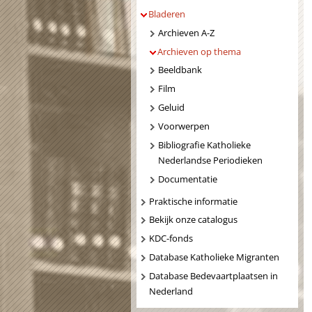
Bladeren
Archieven A-Z
Archieven op thema
Beeldbank
Film
Geluid
Voorwerpen
Bibliografie Katholieke
Nederlandse Periodieken
Documentatie
Praktische informatie
Bekijk onze catalogus
KDC-fonds
Database Katholieke Migranten
Database Bedevaartplaatsen in
Nederland