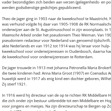
vader bezondigden zich beiden aan verzen (gelegenheids- en pol
werden godsdienstige gedichtjes gepubliceerd.
Theo de Jager ging in 1903 naar de kweekschool te Maastricht. 
was verhuisd volgde hij daar van 1905-1908 de RK Normaalscho
onderwijzer aan de St. Augustinusschool in zijn woonplaats. In 
Vlaamsche Arbeid
onder het pseudoniem Theo Weiman. Van 1909
pseudoniem redacteur voor Nederland van genoemd tijdschrift. 
akte Nederlands en van 1912 tot 1914 was hij leraar voor hulp-
kweekschool voor onderwijzeressen in Oudenbosch, daarna had 
de kweekschool voor onderwijzeressen te Rotterdam.
De Jager trouwde in 1913 met Johanna Petronella Maria Broker
die twee kinderen had: Anna Maria Groot (1907) en Coenadus Ant
huwelijk werd in 1917 als enig kind een dochter geboren, Wilhel
Zij stierf 1921.
In 1916 werd hij directeur van de op te richten RK Middelbare
die zich onder zijn bestuur uitbreidde tot een Middelbare en 
voor jongens en meisjes. Na zijn directeurschap te Bergen op Z