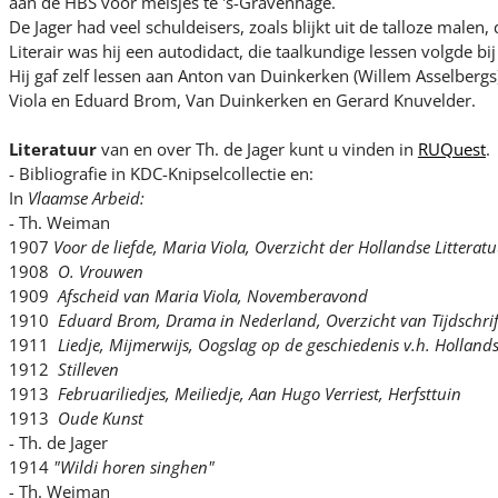
aan de HBS voor meisjes te 's-Gravenhage.
De Jager had veel schuldeisers, zoals blijkt uit de talloze malen
Literair was hij een autodidact, die taalkundige lessen volgde bi
Hij gaf zelf lessen aan Anton van Duinkerken (Willem Asselbergs
Viola en Eduard Brom, Van Duinkerken en Gerard Knuvelder.
Literatuur
van en over Th. de Jager kunt u vinden in
RUQuest
.
- Bibliografie in KDC-Knipselcollectie en:
In
Vlaamse Arbeid:
- Th. Weiman
1907
Voor de liefde,
Maria Viola,
Overzicht der Hollandse Litterat
1908
O. Vrouwen
1909
Afscheid van Maria Viola,
Novemberavond
1910
Eduard Brom,
Drama in Nederland,
Overzicht van Tijdschri
1911
Liedje,
Mijmerwijs, Oogslag op de geschiedenis v.h. Holland
1912
Stilleven
1913
Februariliedjes,
Meiliedje,
Aan Hugo Verriest,
Herfsttuin
1913
Oude Kunst
- Th. de Jager
1914
"Wildi horen singhen"
-
Th. Weiman