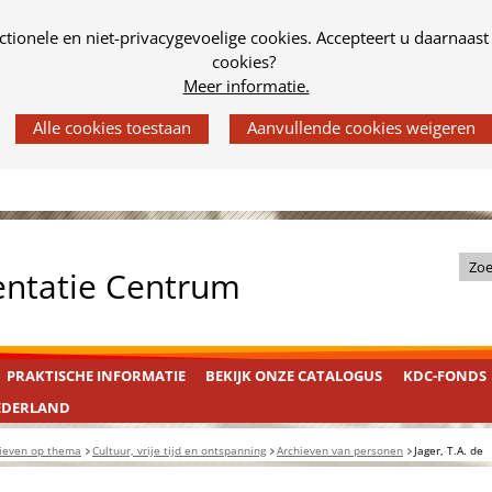
tionele en niet-privacygevoelige cookies. Accepteert u daarnaast
cookies?
Meer informatie.
Z
entatie Centrum
o
e
k
PRAKTISCHE INFORMATIE
BEKIJK ONZE CATALOGUS
KDC-FONDS
i
n
EDERLAND
d
ieven op thema
Cultuur, vrije tijd en ontspanning
Archieven van personen
Jager, T.A. de
e