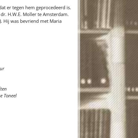
, dat er tegen hem geprocedeerd is.
j dr. H.W.E. Moller te Amsterdam.
). Hij was bevriend met Maria
uur
ften
se Toneel