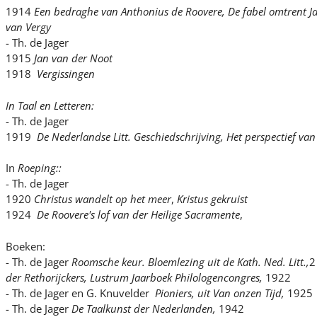
1914
Een bedraghe van Anthonius de Roovere,
De fabel omtrent J
van Vergy
- Th. de Jager
1915
Jan van der Noot
1918
Vergissingen
In Taal en Letteren:
- Th. de Jager
1919
De Nederlandse Litt. Geschiedschrijving, Het perspectief van
In
Roeping::
- Th. de Jager
1920
Christus wandelt op het meer
,
Kristus gekruist
1924
De Roovere's lof van der Heilige Sacramente
,
Boeken:
- Th. de Jager
Roomsche keur. Bloemlezing uit de Kath. Ned. Litt.,
2
der Rethorijckers, Lustrum Jaarboek Philologencongres,
1922
- Th. de Jager en G. Knuvelder
Pioniers, uit Van onzen Tijd,
1925
- Th. de Jager
De Taalkunst der Nederlanden,
1942