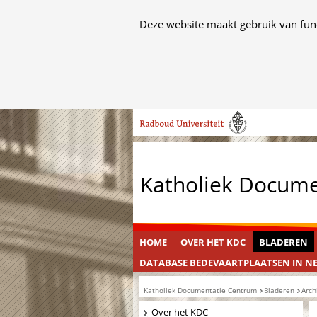
Cookies
Deze website maakt gebruik van func
toestaan?
Hier
kan
het
Ga
gebruik
naar
van
de
cookies
inhoud
op
Katholiek Docum
deze
website
worden
toegestaan
HOME
OVER HET KDC
BLADEREN
of
DATABASE BEDEVAARTPLAATSEN IN N
geweigerd.
Katholiek Documentatie Centrum
Bladeren
Arch
Navigatie
Over het KDC