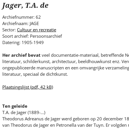
s
Jager, T.A. de
i
t
Archiefnummer: 62
e
Archiefnaam: JAGE
.
Sector:
Cultuur en recreatie
.
Soort archief: Persoonsarchief
Datering: 1905-1949
.
Her archief bevat
veel documentatie-materiaal, betreffende N
literatuur, schilderkunst, architectuur, beeldhouwkunst enz. Ver
ongepubliceerde manuscripten en een omvangrijke verzameling
literatuur, speciaal de dichtkunst.
Plaatsingslijst
(pdf, 42 kB)
Ten geleide
T.A. de Jager (1889-...)
Theodorus Adreanus de Jager werd geboren op 20 december 188
van Theodorus de Jager en Petronella van der Tuyn. Er volgden