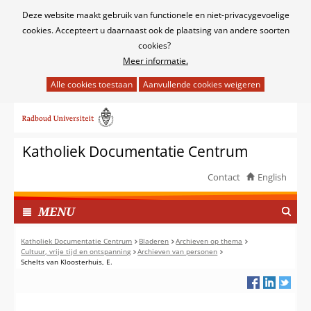
Cookies
Deze website maakt gebruik van functionele en niet-privacygevoelige
toestaan?
cookies. Accepteert u daarnaast ook de plaatsing van andere soorten
cookies?
Meer informatie.
Hier
kan
Ga
het
naar
gebruik
de
van
Katholiek Documentatie Centrum
inhoud
cookies
op
Contact
English
deze
TOON
website
I
MENU
worden
N
toegestaan
G
Katholiek Documentatie Centrum
Bladeren
Archieven op thema
of
Cultuur, vrije tijd en ontspanning
Archieven van personen
E
Schelts van Kloosterhuis, E.
geweigerd.
K
L
A