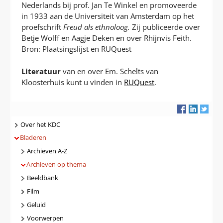
Nederlands bij prof. Jan Te Winkel en promoveerde
in 1933 aan de Universiteit van Amsterdam op het
proefschrift
Freud als ethnoloog.
Zij publiceerde over
Betje Wolff en Aagje Deken en over Rhijnvis Feith.
Bron: Plaatsingslijst en RUQuest
Literatuur
van en over Em. Schelts van
Kloosterhuis kunt u vinden in
RUQuest
.
Navigatie
Over het KDC
Bladeren
Archieven A-Z
Archieven op thema
Beeldbank
Film
Geluid
Voorwerpen