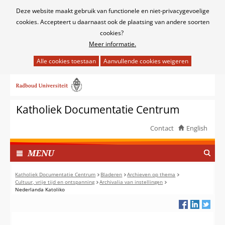
Cookies
Deze website maakt gebruik van functionele en niet-privacygevoelige
toestaan?
cookies. Accepteert u daarnaast ook de plaatsing van andere soorten
cookies?
Meer informatie.
Hier
kan
Ga
het
naar
gebruik
de
van
Katholiek Documentatie Centrum
inhoud
cookies
op
Contact
English
deze
TOON
website
I
MENU
worden
N
toegestaan
G
Katholiek Documentatie Centrum
Bladeren
Archieven op thema
of
Cultuur, vrije tijd en ontspanning
Archivalia van instellingen
E
Nederlanda Katoliko
geweigerd.
K
L
A