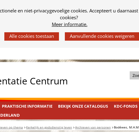
tionele en niet-privacygevoelige cookies. Accepteert u daarnaast
cookies?
Meer informatie.
Z
entatie Centrum
o
e
k
PRAKTISCHE INFORMATIE
BEKIJK ONZE CATALOGUS
KDC-FONDS
i
n
EDERLAND
d
ieven op thema
Kerkelijk en godsdienstig leven
Archieven van personen
Bodéwes, M.H.M
e