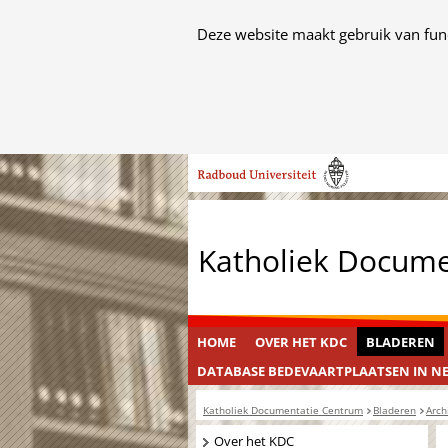
Cookies
Deze website maakt gebruik van func
toestaan?
Hier
kan
het
Ga
gebruik
naar
van
de
cookies
inhoud
op
Katholiek Docum
deze
website
worden
toegestaan
HOME
OVER HET KDC
BLADEREN
of
DATABASE BEDEVAARTPLAATSEN IN N
geweigerd.
Katholiek Documentatie Centrum
Bladeren
Arch
Navigatie
Over het KDC