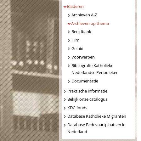
Bladeren
Archieven A-Z
Archieven op thema
Beeldbank
Film
Geluid
Voorwerpen
Bibliografie Katholieke
Nederlandse Periodieken
Documentatie
Praktische informatie
Bekijk onze catalogus
KDC-fonds
Database Katholieke Migranten
Database Bedevaartplaatsen in
Nederland