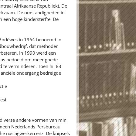
ntraal Afrikaanse Republiek). De
werkzaam. De omstandigheden in
n een hoge kindersterfte. De
rd Bodéwes in 1964 benoemd in
landbouwbedrijf, dat methoden
erbeteren. In 1990 werd een
 was bedoeld om meer goede
ad te verminderen. Toen hij 83
inanciële ondergang bedreigde
ctie
est
.
n diverse andere vormen van min
gemeen Nederlands Persbureau
sche naslagwerken enz. De knipsels