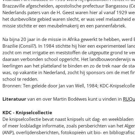
Brazzaville afgescheiden, apostolische prefectuur Bangassou (Ce
Nederlands paters van de H. Geest waren hier al vanaf 1929 
het dunbevolkte gebied waren slecht, er was veel melaatsheid e
missie stichtte er een meubelmakerij en een pannenfabriek.
Na bijna 20 jaar in de missie in Afrika gewerkt te hebben, we
Brazilie (Consil?). In 1984 stichtte hij hier een experimenteel 
zocht om met irrigatie en meststoffen de uitgeputte grond te v
daaraan verbonden school opgericht. Het landbouwonderwijs
leerlingen aan het platteland te binden en zo de trek naar de st
was, op vakantie in Nederland, zocht hij sponsors om de met f
school te redden.
Bronnen: Ten geleide door Jan van Well, 1984; KDC-Knipselcolle
Literatuur
van en over Martin Bodéwes kunt u vinden in
RUQu
KDC - Knipselcollectie
De knipselcollectie bevat naast knipsels uit dag- en weekblade
of meer losbladige informatie, zoals persberichten van het Al
(ANP), overlijdensberichten, fotokopieën uit bio- en bibliografi