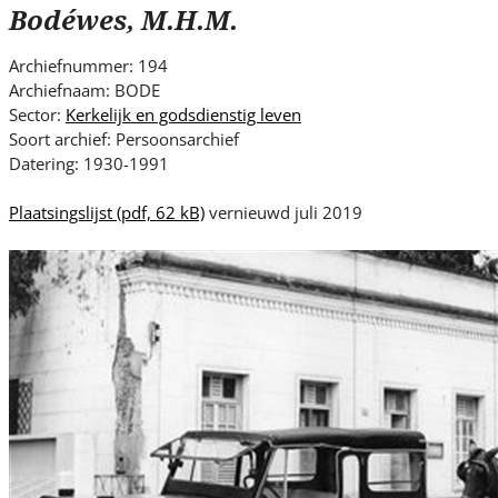
s
Bodéwes, M.H.M.
i
t
Archiefnummer: 194
e
Archiefnaam: BODE
.
Sector:
Kerkelijk en godsdienstig leven
.
Soort archief: Persoonsarchief
Datering: 1930-1991
.
Plaatsingslijst
(pdf, 62 kB)
vernieuwd juli 2019