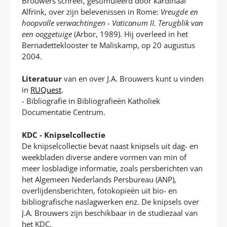
Brouwers schreef, gestimuleerd door kardinaal
Alfrink, over zijn belevenissen in Rome:
Vreugde en
hoopvolle verwachtingen - Vaticanum II. Terugblik van
een ooggetuige
(Arbor, 1989). Hij overleed in het
Bernadetteklooster te Maliskamp, op 20 augustus
2004.
Literatuur
van en over J.A. Brouwers kunt u vinden
in
RUQuest
.
- Bibliografie in Bibliografieën Katholiek
Documentatie Centrum.
KDC - Knipselcollectie
De knipselcollectie bevat naast knipsels uit dag- en
weekbladen diverse andere vormen van min of
meer losbladige informatie, zoals persberichten van
het Algemeen Nederlands Persbureau (ANP),
overlijdensberichten, fotokopieën uit bio- en
bibliografische naslagwerken enz. De knipsels over
J.A. Brouwers zijn beschikbaar in de studiezaal van
het KDC.