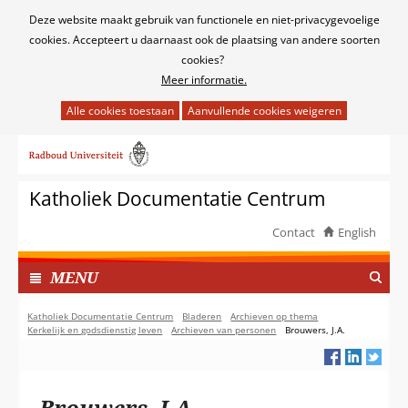
Cookies
Deze website maakt gebruik van functionele en niet-privacygevoelige
toestaan?
cookies. Accepteert u daarnaast ook de plaatsing van andere soorten
cookies?
Meer informatie.
Hier
kan
Ga
het
naar
gebruik
de
van
Katholiek Documentatie Centrum
inhoud
cookies
op
Contact
English
deze
TOON
website
I
MENU
worden
N
toegestaan
G
Katholiek Documentatie Centrum
Bladeren
Archieven op thema
of
Kerkelijk en godsdienstig leven
Archieven van personen
Brouwers, J.A.
E
geweigerd.
K
L
A
Brouwers, J.A.