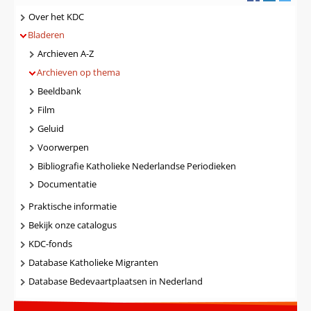
Navigatie
Over het KDC
Bladeren
Archieven A-Z
Archieven op thema
Beeldbank
Film
Geluid
Voorwerpen
Bibliografie Katholieke Nederlandse Periodieken
Documentatie
Praktische informatie
Bekijk onze catalogus
KDC-fonds
Database Katholieke Migranten
Database Bedevaartplaatsen in Nederland