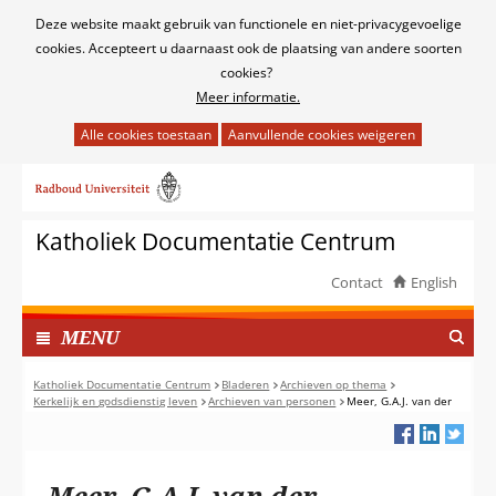
Cookies
Deze website maakt gebruik van functionele en niet-privacygevoelige
toestaan?
cookies. Accepteert u daarnaast ook de plaatsing van andere soorten
cookies?
Meer informatie.
Hier
kan
Ga
het
naar
gebruik
de
van
Katholiek Documentatie Centrum
inhoud
cookies
op
Contact
English
deze
TOON
website
I
MENU
worden
N
toegestaan
G
Katholiek Documentatie Centrum
Bladeren
Archieven op thema
of
Kerkelijk en godsdienstig leven
Archieven van personen
Meer, G.A.J. van der
E
geweigerd.
K
L
A
Meer, G.A.J. van der