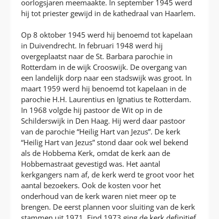
oorlogsjaren meemaakte. In september 1945 werd
hij tot priester gewijd in de kathedraal van Haarlem.
Op 8 oktober 1945 werd hij benoemd tot kapelaan
in Duivendrecht. In februari 1948 werd hij
overgeplaatst naar de St. Barbara parochie in
Rotterdam in de wijk Crooswijk. De overgang van
een landelijk dorp naar een stadswijk was groot. In
maart 1959 werd hij benoemd tot kapelaan in de
parochie H.H. Laurentius en Ignatius te Rotterdam.
In 1968 volgde hij pastoor de Wit op in de
Schilderswijk in Den Haag. Hij werd daar pastoor
van de parochie “Heilig Hart van Jezus”. De kerk
“Heilig Hart van Jezus” stond daar ook wel bekend
als de Hobbema Kerk, omdat de kerk aan de
Hobbemastraat gevestigd was. Het aantal
kerkgangers nam af, de kerk werd te groot voor het
aantal bezoekers. Ook de kosten voor het
onderhoud van de kerk waren niet meer op te
brengen. De eerst plannen voor sluiting van de kerk
stammen uit 1971. Eind 1973 ging de kerk definitief