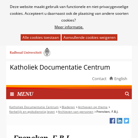
Cookies
Deze website maakt gebruik van functionele en niet-privacygevoelige
toestaan?
cookies. Accepteert u daarnaast ook de plaatsing van andere soorten
cookies?
Meer informatie.
Hier
kan
Ga
het
naar
gebruik
de
van
Katholiek Documentatie Centrum
inhoud
cookies
op
Contact
English
deze
TOON
website
I
MENU
worden
N
toegestaan
G
Katholiek Documentatie Centrum
Bladeren
Archieven op thema
of
Kerkelijk en godsdienstig leven
Archieven van personen
Frencken, F.B.J.
E
geweigerd.
K
L
A
Frencken, F.B.J.