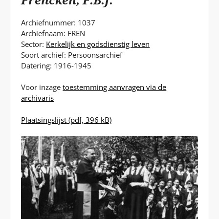
P
T
Archiefnummer: 1037
Archiefnaam: FREN
Sector:
Kerkelijk en godsdienstig leven
Soort archief: Persoonsarchief
Datering: 1916-1945
Voor inzage
toestemming aanvragen via de
archivaris
Plaatsingslijst
(pdf, 396 kB)