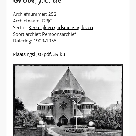
P
T
Archiefnummer: 252
Archiefnaam: GRJC
Sector:
Kerkelijk en godsdienstig leven
Soort archief: Persoonsarchief
Datering: 1903-1955
Plaatsingslijst
(pdf, 39 kB)