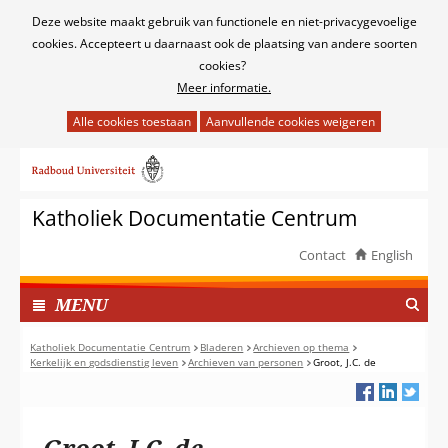
Cookies
Deze website maakt gebruik van functionele en niet-privacygevoelige
toestaan?
cookies. Accepteert u daarnaast ook de plaatsing van andere soorten
cookies?
Meer informatie.
Hier
kan
Ga
het
naar
gebruik
de
van
Katholiek Documentatie Centrum
inhoud
cookies
op
Contact
English
deze
TOON
website
I
MENU
worden
N
toegestaan
G
Katholiek Documentatie Centrum
Bladeren
Archieven op thema
of
Kerkelijk en godsdienstig leven
Archieven van personen
Groot, J.C. de
E
geweigerd.
K
L
A
Groot, J.C. de