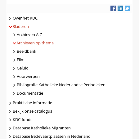
Navigatie
Over het KDC
Bladeren
Archieven A-Z
Archieven op thema
Beeldbank
Film
Geluid
Voorwerpen
Bibliografie Katholieke Nederlandse Periodieken
Documentatie
Praktische informatie
Bekijk onze catalogus
KDC-fonds
Database Katholieke Migranten
Database Bedevaartplaatsen in Nederland