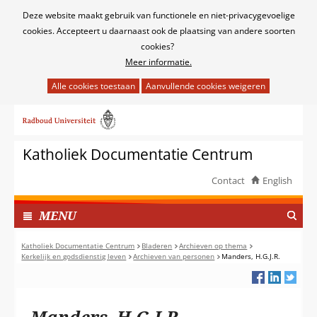
Cookies
Deze website maakt gebruik van functionele en niet-privacygevoelige
toestaan?
cookies. Accepteert u daarnaast ook de plaatsing van andere soorten
cookies?
Meer informatie.
Hier
kan
Ga
het
naar
gebruik
de
van
Katholiek Documentatie Centrum
inhoud
cookies
op
Contact
English
deze
TOON
website
I
MENU
worden
N
toegestaan
G
Katholiek Documentatie Centrum
Bladeren
Archieven op thema
of
Kerkelijk en godsdienstig leven
Archieven van personen
Manders, H.G.J.R.
E
geweigerd.
K
L
A
Manders, H.G.J.R.