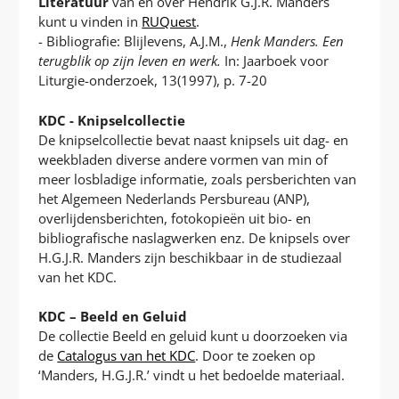
Literatuur
van en over Hendrik G.J.R. Manders
kunt u vinden in
RUQuest
.
- Bibliografie: Blijlevens, A.J.M.,
Henk Manders. Een
terugblik op zijn leven en werk.
In: Jaarboek voor
Liturgie-onderzoek, 13(1997), p. 7-20
KDC - Knipselcollectie
De knipselcollectie bevat naast knipsels uit dag- en
weekbladen diverse andere vormen van min of
meer losbladige informatie, zoals persberichten van
het Algemeen Nederlands Persbureau (ANP),
overlijdensberichten, fotokopieën uit bio- en
bibliografische naslagwerken enz. De knipsels over
H.G.J.R. Manders zijn beschikbaar in de studiezaal
van het KDC.
KDC – Beeld en Geluid
De collectie Beeld en geluid kunt u doorzoeken via
de
Catalogus van het KDC
. Door te zoeken op
‘Manders, H.G.J.R.’ vindt u het bedoelde materiaal.