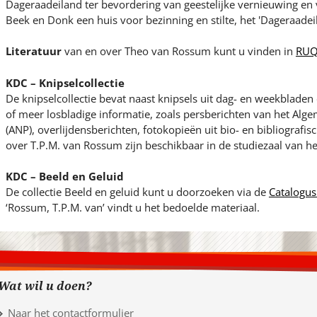
Dageraadeiland ter bevordering van geestelijke vernieuwing en 
Beek en Donk een huis voor bezinning en stilte, het 'Dageraadei
Literatuur
van en over Theo van Rossum kunt u vinden in
RUQ
KDC – Knipselcollectie
De knipselcollectie bevat naast knipsels uit dag- en weekblade
of meer losbladige informatie, zoals persberichten van het Al
(ANP), overlijdensberichten, fotokopieën uit bio- en bibliografi
over T.P.M. van Rossum zijn beschikbaar in de studiezaal van h
KDC – Beeld en Geluid
De collectie Beeld en geluid kunt u doorzoeken via de
Catalogus
‘Rossum, T.P.M. van’ vindt u het bedoelde materiaal.
Wat wil u doen?
Naar het contactformulier