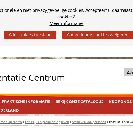
tionele en niet-privacygevoelige cookies. Accepteert u daarnaast
cookies?
Meer informatie.
Z
entatie Centrum
o
e
k
PRAKTISCHE INFORMATIE
BEKIJK ONZE CATALOGUS
KDC-FONDS
i
n
EDERLAND
d
ieven op thema
Kerkelijk en godsdienstig leven
Archieven van personen
Rossum, Theo v
e