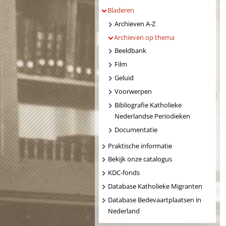
Bladeren
Archieven A-Z
Archieven op thema
Beeldbank
Film
Geluid
Voorwerpen
Bibliografie Katholieke
Nederlandse Periodieken
Documentatie
Praktische informatie
Bekijk onze catalogus
KDC-fonds
Database Katholieke Migranten
Database Bedevaartplaatsen in
Nederland