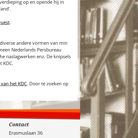
verdieping op en opende hij in
land'.
uest
.
n diverse andere vormen van min
gemeen Nederlands Persbureau
sche naslagwerken enz. De knipsels
et KDC.
 van het KDC
. Door te zoeken op
Contact
Erasmuslaan 36