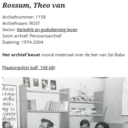
s
Rossum, Theo van
i
t
Archiefnummer: 1158
e
Archiefnaam: ROST
.
Sector:
Kerkelijk en godsdienstig leven
.
Soort archief: Persoonsarchief
Datering: 1974-2004
.
Het archief bevat
vooral materiaal over de leer van Sai Baba
Plaatsingslijst
(pdf, 168 kB)