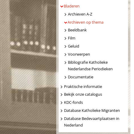
Bladeren
Archieven A-Z
Archieven op thema
Beeldbank
Film
Geluid
Voorwerpen
Bibliografie Katholieke
Nederlandse Periodieken
Documentatie
Praktische informatie
Bekijk onze catalogus
KDC-fonds
Database Katholieke Migranten
Database Bedevaartplaatsen in
Nederland