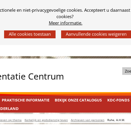
tionele en niet-privacygevoelige cookies. Accepteert u daarnaast
cookies?
Meer informatie.
Z
entatie Centrum
o
e
k
PRAKTISCHE INFORMATIE
BEKIJK ONZE CATALOGUS
KDC-FONDS
i
n
EDERLAND
d
ieven op thema
Kerkelijk en godsdienstig leven
Archieven van personen
Ruhe, A.H.M.
e