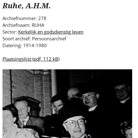
s
Ruhe, A.H.M.
i
t
Archiefnummer: 278
e
Archiefnaam: RUHA
.
Sector:
Kerkelijk en godsdienstig leven
.
Soort archief: Persoonsarchief
Datering: 1914-1980
.
Plaatsingslijst
(pdf, 112 kB)