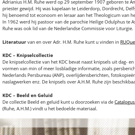
Adrianius H.M. Ruhe werd op 29 september 1907 geboren te Am
priester gewijd. Hij was kapelaan te Leiderdorp, Dordrecht, De
hij benoemd tot econoom en leraar aan het Theologicum van h
In 1962 werd hij pastoor van de parochie Heilige Odulphus te A
Ruhe was ook lid van de Nederlandse Commissie voor Liturgie.
Literatuur
van en over Adr. H.M. Ruhe kunt u vinden in
RUQue
KDC – Knipselcollectie
De knipselcollectie van het KDC bevat naast knipsels uit dag- 
vormen van min of meer losbladige informatie, zoals persberic
Nederlands Persbureau (ANP), overlijdensberichten, fotokopieën 
naslagwerken enz. De knipsels over A.H.M. Ruhe zijn beschikbaa
KDC – Beeld en Geluid
De collectie Beeld en geluid kunt u doorzoeken via de
Catalogus
(Ruhe, A.H.M.) vindt u het bedoelde materiaal.