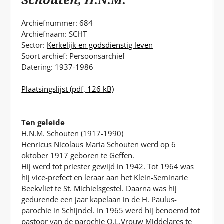
P
T
Archiefnummer: 684
Archiefnaam: SCHT
Sector:
Kerkelijk en godsdienstig leven
Soort archief: Persoonsarchief
Datering: 1937-1986
Plaatsingslijst
(pdf, 126 kB)
Ten geleide
H.N.M. Schouten (1917-1990)
Henricus Nicolaus Maria Schouten werd op 6
oktober 1917 geboren te Geffen.
Hij werd tot priester gewijd in 1942. Tot 1964 was
hij vice-prefect en leraar aan het Klein-Seminarie
Beekvliet te St. Michielsgestel. Daarna was hij
gedurende een jaar kapelaan in de H. Paulus-
parochie in Schijndel. In 1965 werd hij benoemd tot
pastoor van de parochie O.L.Vrouw Middelares te