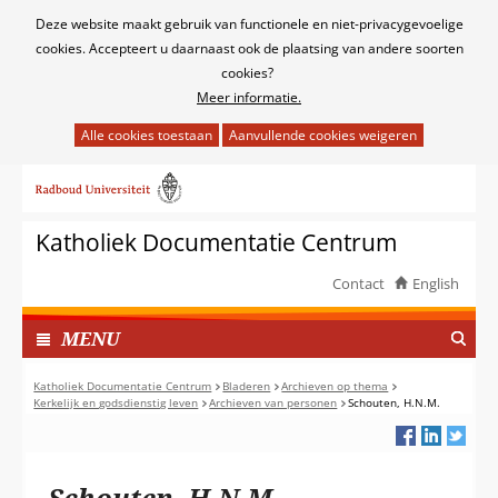
Cookies
Deze website maakt gebruik van functionele en niet-privacygevoelige
toestaan?
cookies. Accepteert u daarnaast ook de plaatsing van andere soorten
cookies?
Meer informatie.
Hier
kan
Ga
het
naar
gebruik
de
van
Katholiek Documentatie Centrum
inhoud
cookies
op
Contact
English
deze
TOON
website
I
MENU
worden
N
toegestaan
G
Katholiek Documentatie Centrum
Bladeren
Archieven op thema
of
Kerkelijk en godsdienstig leven
Archieven van personen
Schouten, H.N.M.
E
geweigerd.
K
L
A
Schouten, H.N.M.