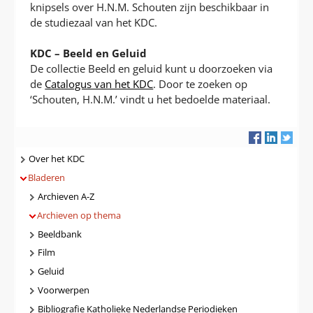
knipsels over H.N.M. Schouten zijn beschikbaar in
de studiezaal van het KDC.
KDC – Beeld en Geluid
De collectie Beeld en geluid kunt u doorzoeken via
de
Catalogus van het KDC
. Door te zoeken op
‘Schouten, H.N.M.’ vindt u het bedoelde materiaal.
Navigatie
Over het KDC
Bladeren
Archieven A-Z
Archieven op thema
Beeldbank
Film
Geluid
Voorwerpen
Bibliografie Katholieke Nederlandse Periodieken