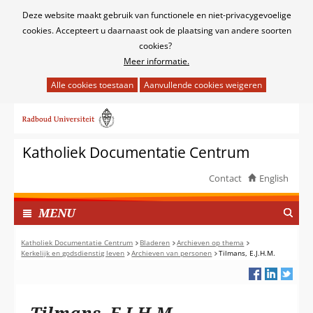
Cookies
Deze website maakt gebruik van functionele en niet-privacygevoelige
toestaan?
cookies. Accepteert u daarnaast ook de plaatsing van andere soorten
cookies?
Meer informatie.
Hier
kan
Ga
het
naar
gebruik
de
van
Katholiek Documentatie Centrum
inhoud
cookies
op
Contact
English
deze
TOON
website
I
MENU
worden
N
toegestaan
G
Katholiek Documentatie Centrum
Bladeren
Archieven op thema
of
Kerkelijk en godsdienstig leven
Archieven van personen
Tilmans, E.J.H.M.
E
geweigerd.
K
L
A
Tilmans, E.J.H.M.