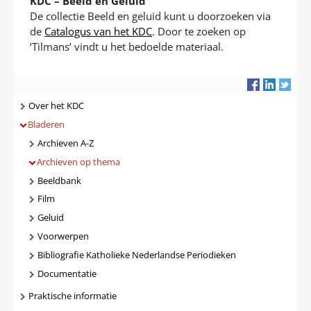
KDC – Beeld en Geluid
De collectie Beeld en geluid kunt u doorzoeken via
de
Catalogus van het KDC
. Door te zoeken op
‘Tilmans’ vindt u het bedoelde materiaal.
Navigatie
Over het KDC
Bladeren
Archieven A-Z
Archieven op thema
Beeldbank
Film
Geluid
Voorwerpen
Bibliografie Katholieke Nederlandse Periodieken
Documentatie
Praktische informatie