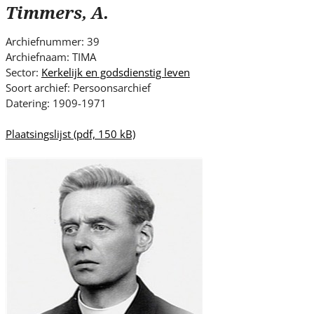
s
Timmers, A.
i
t
Archiefnummer: 39
e
Archiefnaam: TIMA
.
Sector:
Kerkelijk en godsdienstig leven
.
Soort archief: Persoonsarchief
Datering: 1909-1971
.
Plaatsingslijst
(pdf, 150 kB)