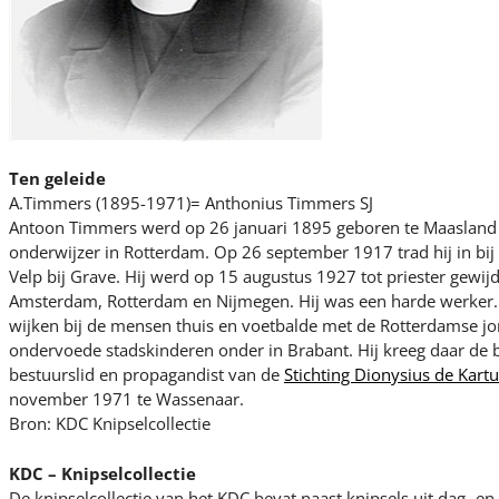
Ten geleide
A.Timmers (1895-1971)= Anthonius Timmers SJ
Antoon Timmers werd op 26 januari 1895 geboren te Maasland (Z
onderwijzer in Rotterdam. Op 26 september 1917 trad hij in bij 
Velp bij Grave. Hij werd op 15 augustus 1927 tot priester gewij
Amsterdam, Rotterdam en Nijmegen. Hij was een harde werker. 
wijken bij de mensen thuis en voetbalde met de Rotterdamse jon
ondervoede stadskinderen onder in Brabant. Hij kreeg daar de b
bestuurslid en propagandist van de
Stichting Dionysius de Kartu
november 1971 te Wassenaar.
Bron: KDC Knipselcollectie
KDC – Knipselcollectie
De knipselcollectie van het KDC bevat naast knipsels uit dag- 