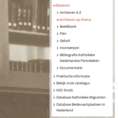
Bladeren
Archieven A-Z
Archieven op thema
Beeldbank
Film
Geluid
Voorwerpen
Bibliografie Katholieke
Nederlandse Periodieken
Documentatie
Praktische informatie
Bekijk onze catalogus
KDC-fonds
Database Katholieke Migranten
Database Bedevaartplaatsen in
Nederland