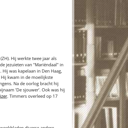
H). Hij werkte twee jaar als
de jezuïeten van "Mariëndaal" in
d. Hij was kapelaan in Den Haag,
Hij kwam in de moeilijkste
gens. Na de oorlog bracht hij
ijnaam ’De sjouwer’. Ook was hij
izer
. Timmers overleed op 17
en weekbladen diverse andere