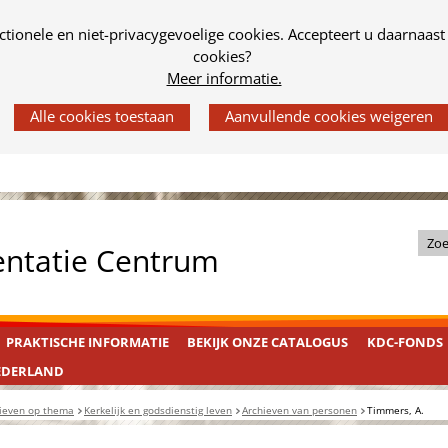
tionele en niet-privacygevoelige cookies. Accepteert u daarnaast
cookies?
Meer informatie.
Z
entatie Centrum
o
e
k
PRAKTISCHE INFORMATIE
BEKIJK ONZE CATALOGUS
KDC-FONDS
i
n
EDERLAND
d
ieven op thema
Kerkelijk en godsdienstig leven
Archieven van personen
Timmers, A.
e