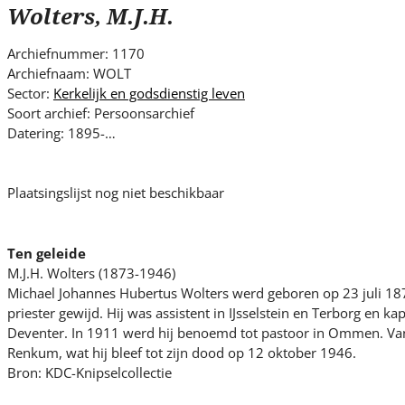
s
Wolters, M.J.H.
i
t
Archiefnummer: 1170
e
Archiefnaam: WOLT
.
Sector:
Kerkelijk en godsdienstig leven
.
Soort archief: Persoonsarchief
Datering: 1895-…
.
Plaatsingslijst nog niet beschikbaar
Ten geleide
M.J.H. Wolters (1873-1946)
Michael Johannes Hubertus Wolters werd geboren op 23 juli 1873
priester gewijd. Hij was assistent in IJsselstein en Terborg en k
Deventer. In 1911 werd hij benoemd tot pastoor in Ommen. Van
Renkum, wat hij bleef tot zijn dood op 12 oktober 1946.
Bron: KDC-Knipselcollectie