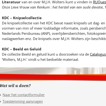
Literatuur
van en over M.J.H. Wolters kunt u vinden in
RUQues
Onze Lieve Vrouw van Renkum : het herstel van een oude devotie
,
KDC – Knipselcollectie
De knipselcollectie van het KDC bevat naast knipsels uit dag- 
vormen van min of meer losbladige informatie, zoals persberic
Nederlands Persbureau (ANP), overlijdensberichten, fotokopieën 
naslagwerken enz. De knipsels over M.J.H. Wolters zijn beschikb
KDC – Beeld en Geluid
De collectie Beeld en geluid kunt u doorzoeken via de
Catalogus
‘Wolters, M.J.H.’ vindt u het bedoelde materiaal.
Wat wil u doen?
Naar het contactformulier
Toestemming aanvragen