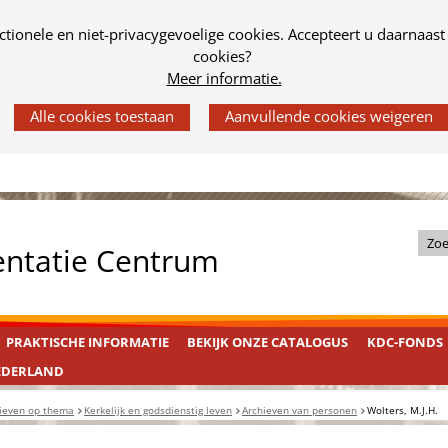
tionele en niet-privacygevoelige cookies. Accepteert u daarnaast
cookies?
Meer informatie.
Z
entatie Centrum
o
e
k
PRAKTISCHE INFORMATIE
BEKIJK ONZE CATALOGUS
KDC-FONDS
i
n
EDERLAND
d
ieven op thema
Kerkelijk en godsdienstig leven
Archieven van personen
Wolters, M.J.H.
e