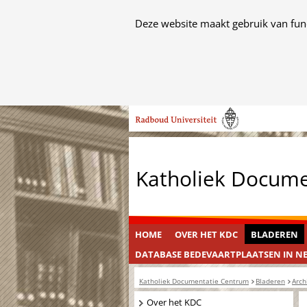
Cookies
Deze website maakt gebruik van func
toestaan?
Hier
kan
het
Ga
gebruik
naar
van
de
cookies
inhoud
op
Katholiek Docum
deze
website
worden
toegestaan
HOME
OVER HET KDC
BLADEREN
of
DATABASE BEDEVAARTPLAATSEN IN N
geweigerd.
Katholiek Documentatie Centrum
Bladeren
Arch
Navigatie
Over het KDC