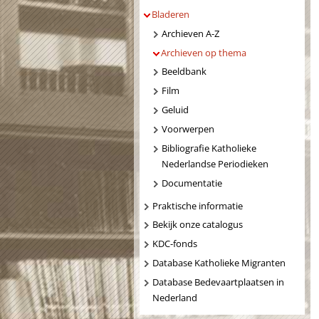
Bladeren
Archieven A-Z
Archieven op thema
Beeldbank
Film
Geluid
Voorwerpen
Bibliografie Katholieke
Nederlandse Periodieken
Documentatie
Praktische informatie
Bekijk onze catalogus
KDC-fonds
Database Katholieke Migranten
Database Bedevaartplaatsen in
Nederland