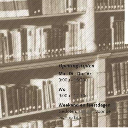
Openingstijden
Ma - Di - Do - Vr
9:00u - 16:30u
Wo
9:00u - 12:30u
Weekend en feestdagen
Gesloten.
Klik hier
voor de
exacte data.