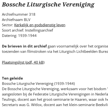
s
Bossche Liturgische Vereniging
i
t
Archiefnummer 318
e
Archiefnaam BLV
.
Sector:
Kerkelijk en godsdienstig leven
.
Soort archief: Instellingsarchief
Datering: 1939-1944
.
De brieven in dit archief
gaan voornamelijk over het organise
toezenden van filmstroken via het Liturgisch Lichtbeelden Burea
Plaatsingslijst
(pdf, 40 kB)
Ten geleide
Bossche Liturgische Vereniging (1939-1944)
De Bossche Liturgische Vereniging, werkzaam voor het bisdom 
aangesloten bij de Federatie Liturgische Verenigingen in Nederlan
Teulings, docent aan het groot-seminarie te Haaren, waar ook h
Secretaris was G. Witlox, docent aan het klein-seminarie Beekvlie