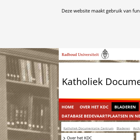
Cookies
Deze website maakt gebruik van func
toestaan?
Hier
kan
het
Ga
gebruik
naar
van
de
cookies
inhoud
op
Katholiek Docum
deze
website
worden
toegestaan
HOME
OVER HET KDC
BLADEREN
of
DATABASE BEDEVAARTPLAATSEN IN N
geweigerd.
Katholiek Documentatie Centrum
Bladeren
Arch
Navigatie
Over het KDC