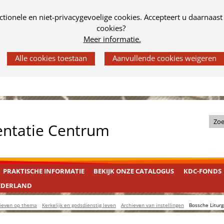
tionele en niet-privacygevoelige cookies. Accepteert u daarnaast
cookies?
Meer informatie.
Z
entatie Centrum
o
e
k
PRAKTISCHE INFORMATIE
BEKIJK ONZE CATALOGUS
KDC-FONDS
i
n
EDERLAND
d
ieven op thema
Kerkelijk en godsdienstig leven
Archieven van instellingen
Bossche Liturg
e