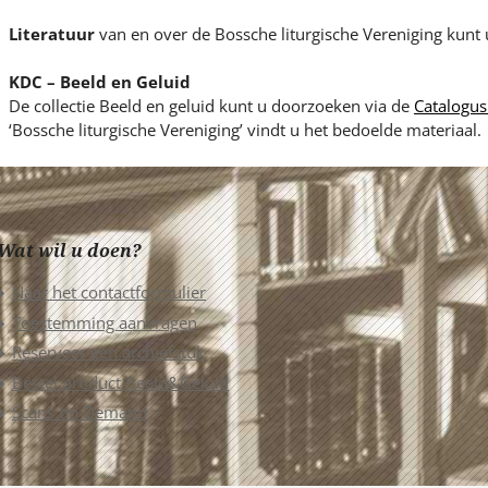
Literatuur
van en over de Bossche liturgische Vereniging kunt
KDC – Beeld en Geluid
De collectie Beeld en geluid kunt u doorzoeken via de
Catalogus
‘Bossche liturgische Vereniging’ vindt u het bedoelde materiaal.
Wat wil u doen?
Naar het contactformulier
Toestemming aanvragen
Reserveer een archiefstuk
Bestel product Beeld&Geluid
Scans on Demand