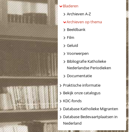
Bladeren
Archieven A-Z
Archieven op thema
Beeldbank
Film
Geluid
Voorwerpen
Bibliografie Katholieke
Nederlandse Periodieken
Documentatie
Praktische informatie
Bekijk onze catalogus
KDC-fonds
Database Katholieke Migranten
Database Bedevaartplaatsen in
Nederland