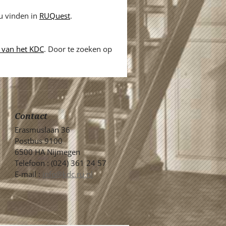
 u vinden in
RUQuest
.
 van het KDC
. Door te zoeken op
Contact
Erasmuslaan 36
Postbus 9100
6500 HA Nijmegen
Telefoon : (024) 361 24 57
E-mail :
info@kdc.ru.nl