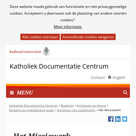
Cookies
Deze website maakt gebruik van functionele en niet-privacygevoelige
toestaan?
cookies. Accepteert u daarnaast ook de plaatsing van andere soorten
cookies?
Meer informatie.
Hier
kan
Ga
het
naar
gebruik
de
van
Katholiek Documentatie Centrum
inhoud
cookies
op
Contact
English
deze
TOON
website
I
MENU
worden
N
toegestaan
G
Katholiek Documentatie Centrum
Bladeren
Archieven op thema
of
Kerkelijk en godsdienstig leven
Archieven van instellingen
Het Missiewerk
E
geweigerd.
K
L
A
Het Missiewerk