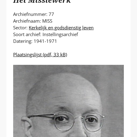
P
T
Archiefnummer: 77
Archiefnaam: MISS
Sector:
Kerkelijk en godsdienstig leven
Soort archief: Instellingsarchief
Datering: 1941-1971
Plaatsingslijst
(pdf, 33 kB)