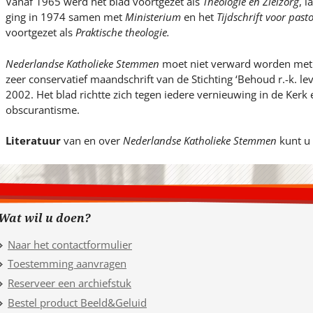
Vanaf 1965 werd het blad voortgezet als
Theologie en Zielzorg
, l
ging in 1974 samen met
Ministerium
en het
Tijdschrift voor past
voortgezet als
Praktische theologie.
Nederlandse Katholieke Stemmen
moet niet verward worden met
zeer conservatief maandschrift van de Stichting ‘Behoud r.-k. le
2002. Het blad richtte zich tegen iedere vernieuwing in de Kerk 
obscurantisme.
Literatuur
van en over
Nederlandse Katholieke Stemmen
kunt u
Wat wil u doen?
Naar het contactformulier
Toestemming aanvragen
Reserveer een archiefstuk
Bestel product Beeld&Geluid