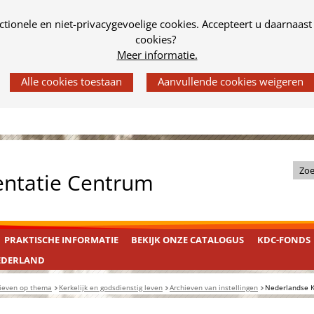
tionele en niet-privacygevoelige cookies. Accepteert u daarnaast
cookies?
Meer informatie.
Z
entatie Centrum
o
e
k
PRAKTISCHE INFORMATIE
BEKIJK ONZE CATALOGUS
KDC-FONDS
i
n
EDERLAND
d
ieven op thema
Kerkelijk en godsdienstig leven
Archieven van instellingen
Nederlandse 
e