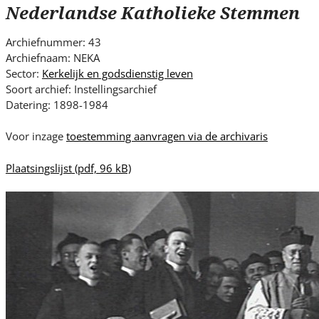
s
Nederlandse Katholieke Stemmen
i
t
Archiefnummer: 43
e
Archiefnaam: NEKA
.
Sector:
Kerkelijk en godsdienstig leven
.
Soort archief: Instellingsarchief
Datering: 1898-1984
.
Voor inzage
toestemming aanvragen via de archivaris
Plaatsingslijst
(pdf, 96 kB)