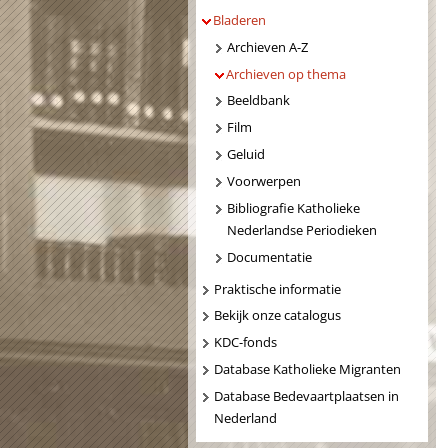
Bladeren
Archieven A-Z
Archieven op thema
Beeldbank
Film
Geluid
Voorwerpen
Bibliografie Katholieke
Nederlandse Periodieken
Documentatie
Praktische informatie
Bekijk onze catalogus
KDC-fonds
Database Katholieke Migranten
Database Bedevaartplaatsen in
Nederland