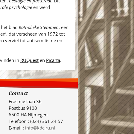
ater
Theologie en pastoraat.
Dit
orale psychologie
en werd
 het blad
Katholieke Stemmen
, een
ven’, dat verscheen van 1972 tot
en verviel tot antisemitisme en
 vinden in
RUQuest
en
Picarta
.
Contact
Erasmuslaan 36
Postbus 9100
6500 HA Nijmegen
Telefoon : (024) 361 24 57
E-mail :
info@kdc.ru.nl