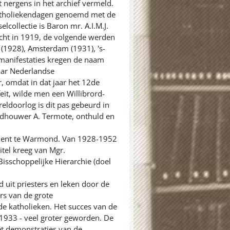
nergens in het archief vermeld.
atholiekendagen genoemd met de
ollectie is Baron mr. A.I.M.J.
echt in 1919, de volgende werden
(1928), Amsterdam (1931), 's-
 manifestaties kregen de naam
aar Nederlandse
, omdat in dat jaar het 12de
eit, wilde men een Willibrord-
ldoorlog is dit pas gebeurd in
ldhouwer A. Termote, onthuld en
genent te Warmond. Van 1928-1952
itel kreeg van Mgr.
isschoppelijke Hierarchie (doel
 uit priesters en leken door de
rs van de grote
de katholieken. Het succes van de
 1933 - veel groter geworden. De
t demonstraties van de