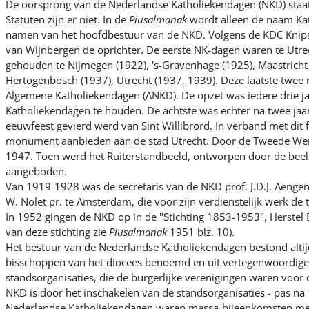
De oorsprong van de Nederlandse Katholiekendagen (NKD) staat 
Statuten zijn er niet. In de
Piusalmanak
wordt alleen de naam K
namen van het hoofdbestuur van de NKD. Volgens de KDC Knipselc
van Wijnbergen de oprichter. De eerste NK-dagen waren te Utr
gehouden te Nijmegen (1922), 's-Gravenhage (1925), Maastricht 
Hertogenbosch (1937), Utrecht (1937, 1939). Deze laatste twee
Algemene Katholiekendagen (ANKD). De opzet was iedere drie j
Katholiekendagen te houden. De achtste was echter na twee jaar
eeuwfeest gevierd werd van Sint Willibrord. In verband met dit f
monument aanbieden aan de stad Utrecht. Door de Tweede Were
1947. Toen werd het Ruiterstandbeeld, ontworpen door de bee
aangeboden.
Van 1919-1928 was de secretaris van de NKD prof. J.D.J. Aen
W. Nolet pr. te Amsterdam, die voor zijn verdienstelijk werk de t
In 1952 gingen de NKD op in de "Stichting 1853-1953", Herstel B
van deze stichting zie
Piusalmanak
1951 blz. 10).
Het bestuur van de Nederlandse Katholiekendagen bestond altijd
bisschoppen van het diocees benoemd en uit vertegenwoordige
standsorganisaties, die de burgerlijke verenigingen waren voor 
NKD is door het inschakelen van de standsorganisaties - pas na
Nederlandse Katholiekendagen waren massa-bijeenkomsten me