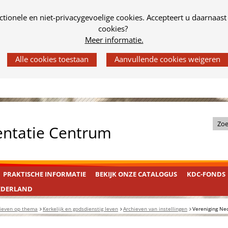
tionele en niet-privacygevoelige cookies. Accepteert u daarnaast
cookies?
Meer informatie.
Z
entatie Centrum
o
e
k
PRAKTISCHE INFORMATIE
BEKIJK ONZE CATALOGUS
KDC-FONDS
i
n
EDERLAND
d
ieven op thema
Kerkelijk en godsdienstig leven
Archieven van instellingen
Vereniging Ne
e