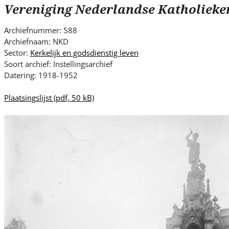
s
Vereniging Nederlandse Katholiek
i
t
Archiefnummer: 588
e
Archiefnaam: NKD
.
Sector:
Kerkelijk en godsdienstig leven
.
Soort archief: Instellingsarchief
Datering: 1918-1952
.
Plaatsingslijst
(pdf, 50 kB)