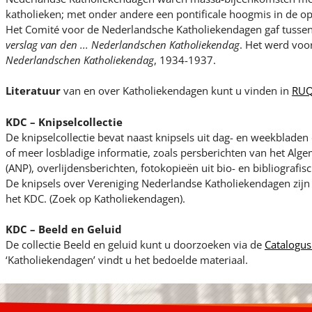
katholieken; met onder andere een pontificale hoogmis in de op
Het Comité voor de Nederlandsche Katholiekendagen gaf tusse
verslag van den ... Nederlandschen Katholiekendag
. Het werd voo
Nederlandschen Katholiekendag
, 1934-1937.
Literatuur
van en over Katholiekendagen kunt u vinden in
RUQ
KDC – Knipselcollectie
De knipselcollectie bevat naast knipsels uit dag- en weekblade
of meer losbladige informatie, zoals persberichten van het Al
(ANP), overlijdensberichten, fotokopieën uit bio- en bibliografi
De knipsels over Vereniging Nederlandse Katholiekendagen zijn 
het KDC. (Zoek op Katholiekendagen).
KDC – Beeld en Geluid
De collectie Beeld en geluid kunt u doorzoeken via de
Catalogus
‘Katholiekendagen’ vindt u het bedoelde materiaal.