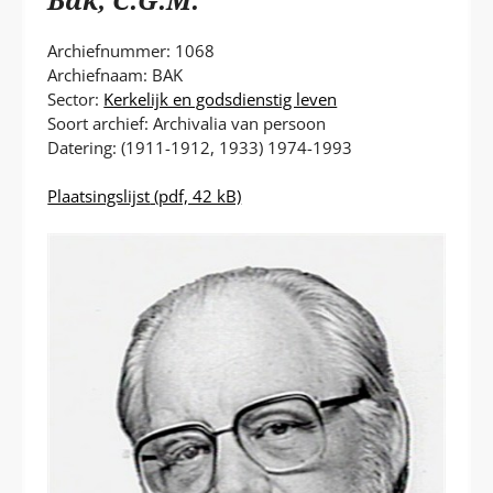
P
T
Archiefnummer: 1068
Archiefnaam: BAK
Sector:
Kerkelijk en godsdienstig leven
Soort archief: Archivalia van persoon
Datering: (1911-1912, 1933) 1974-1993
Plaatsingslijst
(pdf, 42 kB)