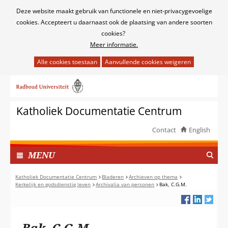
Cookies
Deze website maakt gebruik van functionele en niet-privacygevoelige
toestaan?
cookies. Accepteert u daarnaast ook de plaatsing van andere soorten
cookies?
Meer informatie.
Hier
kan
Ga
het
naar
gebruik
de
van
Katholiek Documentatie Centrum
inhoud
cookies
op
Contact
English
deze
TOON
website
I
MENU
worden
N
toegestaan
G
Katholiek Documentatie Centrum
Bladeren
Archieven op thema
of
Kerkelijk en godsdienstig leven
Archivalia van personen
Bak, C.G.M.
E
geweigerd.
K
L
A
Bak, C.G.M.