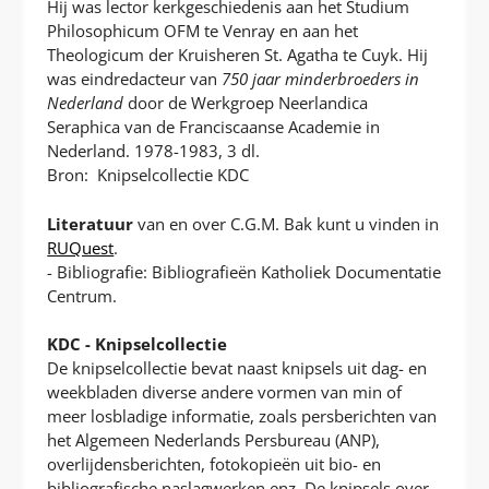
Hij was lector kerkgeschiedenis aan het Studium
Philosophicum OFM te Venray en aan het
Theologicum der Kruisheren St. Agatha te Cuyk. Hij
was eindredacteur van
750 jaar minderbroeders in
Nederland
door de Werkgroep Neerlandica
Seraphica van de Franciscaanse Academie in
Nederland. 1978-1983, 3 dl.
Bron: Knipselcollectie KDC
Literatuur
van en over C.G.M. Bak kunt u vinden in
RUQuest
.
- Bibliografie: Bibliografieën Katholiek Documentatie
Centrum.
KDC - Knipselcollectie
De knipselcollectie bevat naast knipsels uit dag- en
weekbladen diverse andere vormen van min of
meer losbladige informatie, zoals persberichten van
het Algemeen Nederlands Persbureau (ANP),
overlijdensberichten, fotokopieën uit bio- en
bibliografische naslagwerken enz. De knipsels over