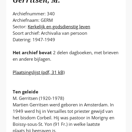
P
T
Archiefnummer: 340
Archiefnaam: GERM
Sector:
Kerkelijk en godsdienstig leven
Soort archief: Archivalia van persoon
Datering: 1947-1949
Het archief bevat
2 delen dagboeken, met brieven
en andere bijlagen.
Plaatsingslijst
(pdf, 31 kB)
Ten geleide
M. Gerritsen (1920-1978)
Martien Gerritsen werd geboren in Amsterdam. In
1949 werd hij in Versailles tot priester gewijd van
het bisdom Corbeil. Hij was pastoor in Morigny en
Boissy-sous-St. Yon (91 Fr.) in welke laatste
plaats hij begraven is.