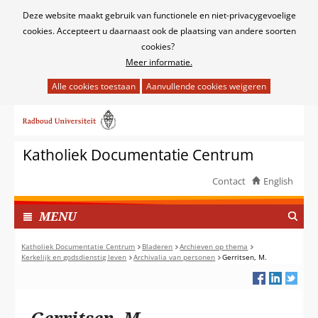
Cookies
Deze website maakt gebruik van functionele en niet-privacygevoelige
toestaan?
cookies. Accepteert u daarnaast ook de plaatsing van andere soorten
cookies?
Meer informatie.
Hier
kan
Ga
het
naar
gebruik
de
van
Katholiek Documentatie Centrum
inhoud
cookies
op
Contact
English
deze
TOON
website
I
MENU
worden
N
toegestaan
G
Katholiek Documentatie Centrum
Bladeren
Archieven op thema
of
Kerkelijk en godsdienstig leven
Archivalia van personen
Gerritsen, M.
E
geweigerd.
K
L
A
Gerritsen, M.