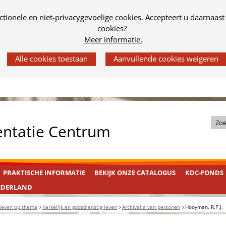
tionele en niet-privacygevoelige cookies. Accepteert u daarnaast
cookies?
Meer informatie.
Z
entatie Centrum
o
e
k
PRAKTISCHE INFORMATIE
BEKIJK ONZE CATALOGUS
KDC-FONDS
i
n
EDERLAND
d
ieven op thema
Kerkelijk en godsdienstig leven
Archivalia van personen
Hooyman, R.P.J.
e