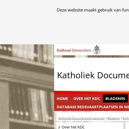
Cookies
Deze website maakt gebruik van func
toestaan?
Hier
kan
het
Ga
gebruik
naar
van
de
cookies
inhoud
op
Katholiek Docum
deze
website
worden
toegestaan
HOME
OVER HET KDC
BLADEREN
of
DATABASE BEDEVAARTPLAATSEN IN N
geweigerd.
Katholiek Documentatie Centrum
Bladeren
Arch
Navigatie
Over het KDC