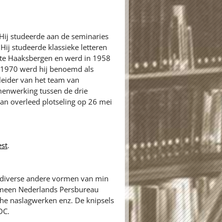
Hij studeerde aan de seminaries
Hij studeerde klassieke letteren
n te Haaksbergen en werd in 1958
In 1970 werd hij benoemd als
leider van het team van
amenwerking tussen de drie
an overleed plotseling op 26 mei
st
.
n diverse andere vormen van min
gemeen Nederlands Persbureau
sche naslagwerken enz. De knipsels
DC.