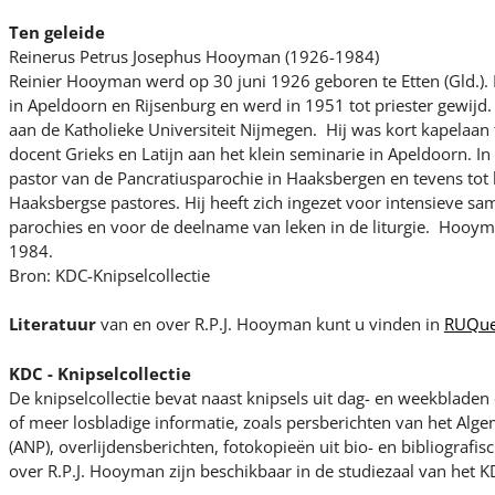
Ten geleide
Reinerus Petrus Josephus Hooyman (1926-1984)
Reinier Hooyman werd op 30 juni 1926 geboren te Etten (Gld.). 
in Apeldoorn en Rijsenburg en werd in 1951 tot priester gewijd. 
aan de Katholieke Universiteit Nijmegen. Hij was kort kapelaa
docent Grieks en Latijn aan het klein seminarie in Apeldoorn. 
pastor van de Pancratiusparochie in Haaksbergen en tevens tot 
Haaksbergse pastores. Hij heeft zich ingezet voor intensieve s
parochies en voor de deelname van leken in de liturgie. Hooym
1984.
Bron: KDC-Knipselcollectie
Literatuur
van en over R.P.J. Hooyman kunt u vinden in
RUQue
KDC - Knipselcollectie
De knipselcollectie bevat naast knipsels uit dag- en weekblade
of meer losbladige informatie, zoals persberichten van het Al
(ANP), overlijdensberichten, fotokopieën uit bio- en bibliografi
over R.P.J. Hooyman zijn beschikbaar in de studiezaal van het K