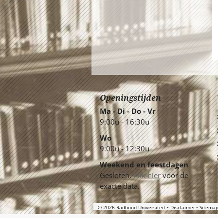
Openingstijden
Ma - Di - Do - Vr
9:00u - 16:30u
Wo
9:00u - 12:30u
Weekend en feestdagen
Gesloten.
Klik hier
voor de
exacte data.
© 2026 Radboud Universiteit
Disclaimer
Sitema