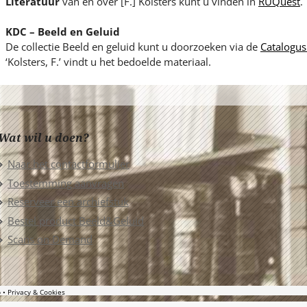
Literatuur
van en over [F.] Kolsters kunt u vinden in
RUQuest
.
KDC – Beeld en Geluid
De collectie Beeld en geluid kunt u doorzoeken via de
Catalogus
‘Kolsters, F.’ vindt u het bedoelde materiaal.
Wat wil u doen?
Naar het contactformulier
Toestemming aanvragen
Reserveer een archiefstuk
Bestel product Beeld&Geluid
Scans on Demand
p
Privacy & Cookies