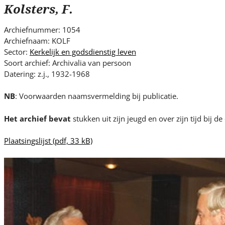
s
Kolsters, F.
i
t
Archiefnummer: 1054
e
Archiefnaam: KOLF
.
Sector:
Kerkelijk en godsdienstig leven
.
Soort archief: Archivalia van persoon
Datering: z.j., 1932-1968
.
NB
: Voorwaarden naamsvermelding bij publicatie.
Het archief bevat
stukken uit zijn jeugd en over zijn tijd bij d
Plaatsingslijst
(pdf, 33 kB)