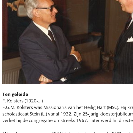
Ten geleide
F. Kolsters (1920-...)
F.G.M. Kolsters was Missionaris van het Heilig Hart (MSC). Hij kre
scholasticaat Stein (L.) vanaf 1932. Zijn 25-jarig kloosterjubile
verliet hij de congregatie omstreeks 1967. Later werd hij directe