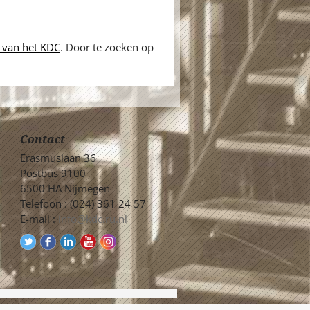
 van het KDC
. Door te zoeken op
Contact
Erasmuslaan 36
Postbus 9100
6500 HA Nijmegen
Telefoon : (024) 361 24 57
E-mail :
info@kdc.ru.nl