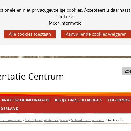
tionele en niet-privacygevoelige cookies. Accepteert u daarnaast
cookies?
Meer informatie.
Z
entatie Centrum
o
e
k
PRAKTISCHE INFORMATIE
BEKIJK ONZE CATALOGUS
KDC-FONDS
i
n
EDERLAND
d
ieven op thema
Kerkelijk en godsdienstig leven
Archivalia van personen
Kolsters, F.
e