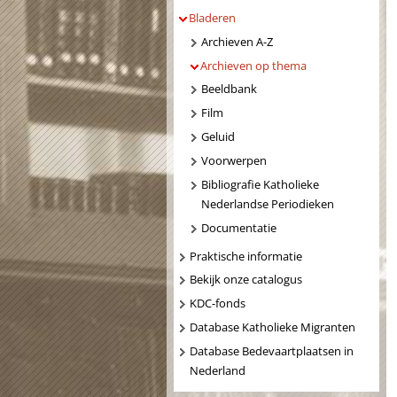
Bladeren
Archieven A-Z
Archieven op thema
Beeldbank
Film
Geluid
Voorwerpen
Bibliografie Katholieke
Nederlandse Periodieken
Documentatie
Praktische informatie
Bekijk onze catalogus
KDC-fonds
Database Katholieke Migranten
Database Bedevaartplaatsen in
Nederland