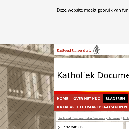
Cookies
Deze website maakt gebruik van func
toestaan?
Hier
kan
het
Ga
gebruik
naar
van
de
cookies
inhoud
op
Katholiek Docum
deze
website
worden
toegestaan
HOME
OVER HET KDC
BLADEREN
of
DATABASE BEDEVAARTPLAATSEN IN N
geweigerd.
Katholiek Documentatie Centrum
Bladeren
Arch
Navigatie
Over het KDC