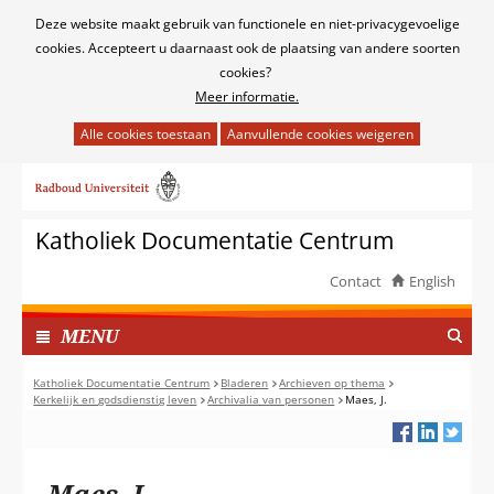
Cookies
Deze website maakt gebruik van functionele en niet-privacygevoelige
toestaan?
cookies. Accepteert u daarnaast ook de plaatsing van andere soorten
cookies?
Meer informatie.
Hier
kan
Ga
het
naar
gebruik
de
van
Katholiek Documentatie Centrum
inhoud
cookies
op
Contact
English
deze
TOON
website
I
MENU
worden
N
toegestaan
G
Katholiek Documentatie Centrum
Bladeren
Archieven op thema
of
Kerkelijk en godsdienstig leven
Archivalia van personen
Maes, J.
E
geweigerd.
K
L
A
Maes, J.