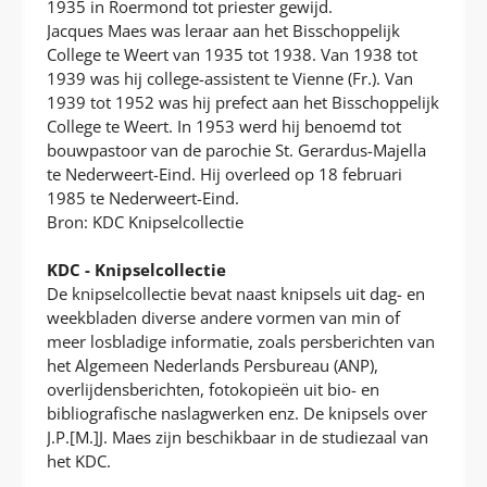
1935 in Roermond tot priester gewijd.
Jacques Maes was leraar aan het Bisschoppelijk
College te Weert van 1935 tot 1938. Van 1938 tot
1939 was hij college-assistent te Vienne (Fr.). Van
1939 tot 1952 was hij prefect aan het Bisschoppelijk
College te Weert. In 1953 werd hij benoemd tot
bouwpastoor van de parochie St. Gerardus-Majella
te Nederweert-Eind. Hij overleed op 18 februari
1985 te Nederweert-Eind.
Bron: KDC Knipselcollectie
KDC - Knipselcollectie
De knipselcollectie bevat naast knipsels uit dag- en
weekbladen diverse andere vormen van min of
meer losbladige informatie, zoals persberichten van
het Algemeen Nederlands Persbureau (ANP),
overlijdensberichten, fotokopieën uit bio- en
bibliografische naslagwerken enz. De knipsels over
J.P.[M.]J. Maes zijn beschikbaar in de studiezaal van
het KDC.