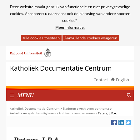
Cookies
Deze website maakt gebruik van functionele en niet-privacygevoelige
toestaan?
cookies. Accepteert u daarnaast ook de plaatsing van andere soorten
cookies?
Meer informatie.
Hier
kan
Ga
het
naar
gebruik
de
van
Katholiek Documentatie Centrum
inhoud
cookies
op
Contact
English
deze
TOON
website
I
MENU
worden
N
toegestaan
G
Katholiek Documentatie Centrum
Bladeren
Archieven op thema
of
Kerkelijk en godsdienstig leven
Archivalia van personen
Peters, J.P.A.
E
geweigerd.
K
L
A
Peters, J.P.A.