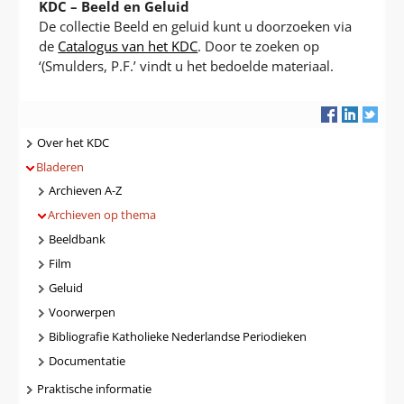
KDC – Beeld en Geluid
De collectie Beeld en geluid kunt u doorzoeken via
de
Catalogus van het KDC
. Door te zoeken op
‘(Smulders, P.F.’ vindt u het bedoelde materiaal.
Navigatie
Over het KDC
Bladeren
Archieven A-Z
Archieven op thema
Beeldbank
Film
Geluid
Voorwerpen
Bibliografie Katholieke Nederlandse Periodieken
Documentatie
Praktische informatie