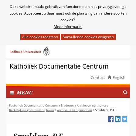
Cookies
Deze website maakt gebruik van functionele en niet-privacygevoelige
toestaan?
cookies. Accepteert u daarnaast ook de plaatsing van andere soorten
cookies?
Meer informatie.
Hier
kan
Ga
het
naar
gebruik
de
van
Katholiek Documentatie Centrum
inhoud
cookies
op
Contact
English
deze
TOON
website
I
MENU
worden
N
toegestaan
G
Katholiek Documentatie Centrum
Bladeren
Archieven op thema
of
Kerkelijk en godsdienstig leven
Archivalia van personen
Smulders, P.F.
E
geweigerd.
K
L
A
Smulders, P.F.