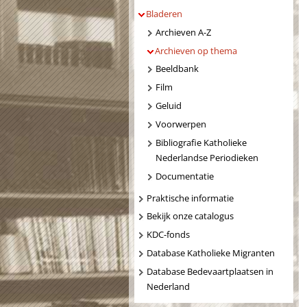
Bladeren
Archieven A-Z
Archieven op thema
Beeldbank
Film
Geluid
Voorwerpen
Bibliografie Katholieke
Nederlandse Periodieken
Documentatie
Praktische informatie
Bekijk onze catalogus
KDC-fonds
Database Katholieke Migranten
Database Bedevaartplaatsen in
Nederland