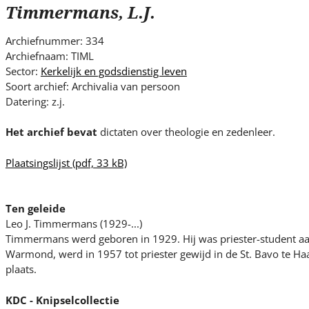
s
Timmermans, L.J.
i
t
Archiefnummer: 334
e
Archiefnaam: TIML
.
Sector:
Kerkelijk en godsdienstig leven
.
Soort archief: Archivalia van persoon
Datering: z.j.
.
Het archief bevat
dictaten over theologie en zedenleer.
Plaatsingslijst
(pdf, 33 kB)
Ten geleide
Leo J. Timmermans (1929-...)
Timmermans werd geboren in 1929. Hij was priester-student aa
Warmond, werd in 1957 tot priester gewijd in de St. Bavo te Ha
plaats.
KDC - Knipselcollectie