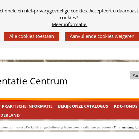
tionele en niet-privacygevoelige cookies. Accepteert u daarnaast
cookies?
Meer informatie.
Z
entatie Centrum
o
e
k
PRAKTISCHE INFORMATIE
BEKIJK ONZE CATALOGUS
KDC-FONDS
i
n
EDERLAND
d
ieven op thema
Kerkelijk en godsdienstig leven
Archivalia van personen
Timmermans, L.J
e