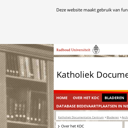
Cookies
Deze website maakt gebruik van func
toestaan?
Hier
kan
het
Ga
gebruik
naar
van
de
cookies
inhoud
op
Katholiek Docum
deze
website
worden
toegestaan
HOME
OVER HET KDC
BLADEREN
of
DATABASE BEDEVAARTPLAATSEN IN N
geweigerd.
Katholiek Documentatie Centrum
Bladeren
Arch
Navigatie
Over het KDC