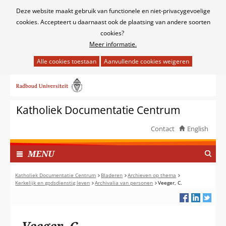
Cookies
Deze website maakt gebruik van functionele en niet-privacygevoelige
toestaan?
cookies. Accepteert u daarnaast ook de plaatsing van andere soorten
cookies?
Meer informatie.
Hier
kan
Ga
het
naar
gebruik
de
van
Katholiek Documentatie Centrum
inhoud
cookies
op
Contact
English
deze
TOON
website
I
MENU
worden
N
toegestaan
G
Katholiek Documentatie Centrum
Bladeren
Archieven op thema
of
Kerkelijk en godsdienstig leven
Archivalia van personen
Veeger, C.
E
geweigerd.
K
L
A
Veeger, C.