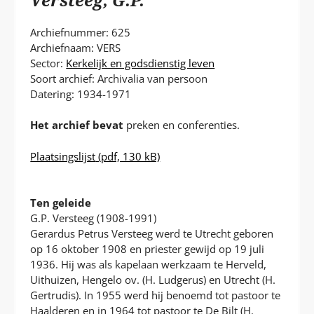
P
T
Archiefnummer: 625
Archiefnaam: VERS
Sector:
Kerkelijk en godsdienstig leven
Soort archief: Archivalia van persoon
Datering: 1934-1971
Het archief bevat
preken en conferenties.
Plaatsingslijst
(pdf, 130 kB)
Ten geleide
G.P. Versteeg (1908-1991)
Gerardus Petrus Versteeg werd te Utrecht geboren
op 16 oktober 1908 en priester gewijd op 19 juli
1936. Hij was als kapelaan werkzaam te Herveld,
Uithuizen, Hengelo ov. (H. Ludgerus) en Utrecht (H.
Gertrudis). In 1955 werd hij benoemd tot pastoor te
Haalderen en in 1964 tot pastoor te De Bilt (H.