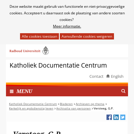
Cookies
Deze website maakt gebruik van functionele en niet-privacygevoelige
toestaan?
cookies. Accepteert u daarnaast ook de plaatsing van andere soorten
cookies?
Meer informatie.
Hier
kan
Ga
het
naar
gebruik
de
van
Katholiek Documentatie Centrum
inhoud
cookies
op
Contact
English
deze
TOON
website
I
MENU
worden
N
toegestaan
G
Katholiek Documentatie Centrum
Bladeren
Archieven op thema
of
Kerkelijk en godsdienstig leven
Archivalia van personen
Versteeg, G.P.
E
geweigerd.
K
L
A
Versteeg, G.P.