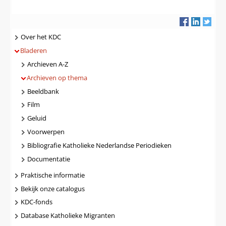
Navigatie
Over het KDC
Bladeren
Archieven A-Z
Archieven op thema
Beeldbank
Film
Geluid
Voorwerpen
Bibliografie Katholieke Nederlandse Periodieken
Documentatie
Praktische informatie
Bekijk onze catalogus
KDC-fonds
Database Katholieke Migranten