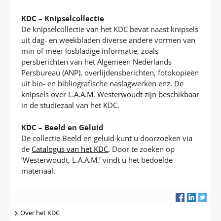
KDC – Knipselcollectie
De knipselcollectie van het KDC bevat naast knipsels
uit dag- en weekbladen diverse andere vormen van
min of meer losbladige informatie, zoals
persberichten van het Algemeen Nederlands
Persbureau (ANP), overlijdensberichten, fotokopieën
uit bio- en bibliografische naslagwerken enz. De
knipsels over L.A.A.M. Westerwoudt zijn beschikbaar
in de studiezaal van het KDC.
KDC – Beeld en Geluid
De collectie Beeld en geluid kunt u doorzoeken via
de
Catalogus van het KDC
. Door te zoeken op
‘Westerwoudt, L.A.A.M.’ vindt u het bedoelde
materiaal.
Navigatie
Over het KDC