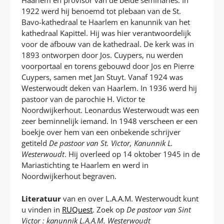
Haarlem en provisor van de beide seminaries. In
1922 werd hij benoemd tot plebaan van de St.
Bavo-kathedraal te Haarlem en kanunnik van het
kathedraal Kapittel. Hij was hier verantwoordelijk
voor de afbouw van de kathedraal. De kerk was in
1893 ontworpen door Jos. Cuypers, nu werden
voorportaal en torens gebouwd door Jos en Pierre
Cuypers, samen met Jan Stuyt. Vanaf 1924 was
Westerwoudt deken van Haarlem. In 1936 werd hij
pastoor van de parochie H. Victor te
Noordwijkerhout. Leonardus Westerwoudt was een
zeer beminnelijk iemand. In 1948 verscheen er een
boekje over hem van een onbekende schrijver
getiteld
De pastoor van St. Victor, Kanunnik L.
Westerwoudt
. Hij overleed op 14 oktober 1945 in de
Mariastichting te Haarlem en werd in
Noordwijkerhout begraven.
Literatuur
van en over L.A.A.M. Westerwoudt kunt
u vinden in
RUQuest
. Zoek op
De pastoor van Sint
Victor : kanunnik L.A.A.M. Westerwoudt