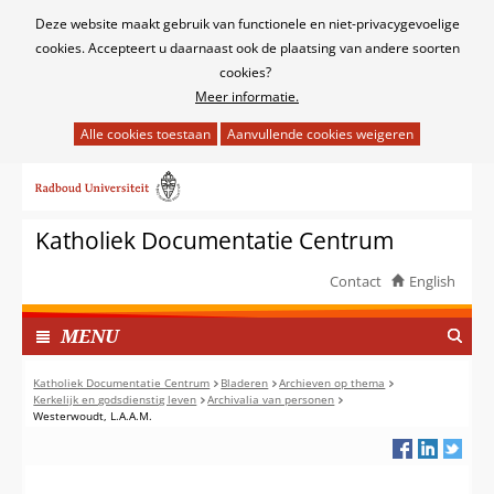
Cookies
Deze website maakt gebruik van functionele en niet-privacygevoelige
toestaan?
cookies. Accepteert u daarnaast ook de plaatsing van andere soorten
cookies?
Meer informatie.
Hier
kan
Ga
het
naar
gebruik
de
van
Katholiek Documentatie Centrum
inhoud
cookies
op
Contact
English
deze
TOON
website
I
MENU
worden
N
toegestaan
G
Katholiek Documentatie Centrum
Bladeren
Archieven op thema
of
Kerkelijk en godsdienstig leven
Archivalia van personen
E
Westerwoudt, L.A.A.M.
geweigerd.
K
L
A