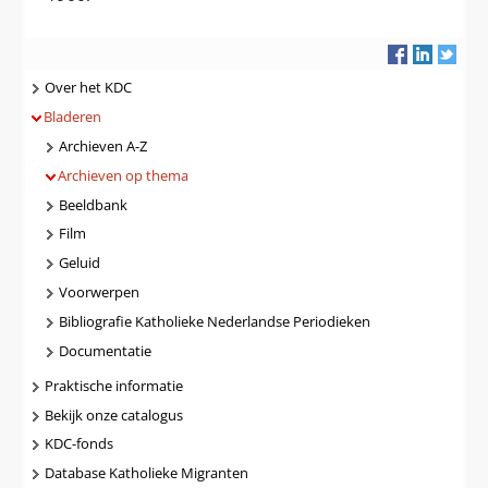
Navigatie
Over het KDC
Bladeren
Archieven A-Z
Archieven op thema
Beeldbank
Film
Geluid
Voorwerpen
Bibliografie Katholieke Nederlandse Periodieken
Documentatie
Praktische informatie
Bekijk onze catalogus
KDC-fonds
Database Katholieke Migranten