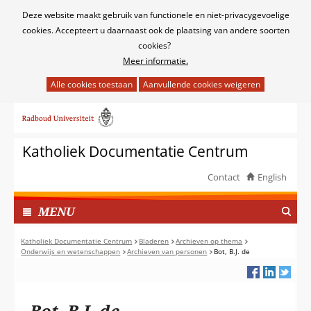
Cookies
Deze website maakt gebruik van functionele en niet-privacygevoelige
toestaan?
cookies. Accepteert u daarnaast ook de plaatsing van andere soorten
cookies?
Meer informatie.
Hier
kan
Ga
het
naar
gebruik
de
van
Katholiek Documentatie Centrum
inhoud
cookies
op
Contact
English
deze
TOON
website
I
MENU
worden
N
toegestaan
G
Katholiek Documentatie Centrum
Bladeren
Archieven op thema
of
Onderwijs en wetenschappen
Archieven van personen
Bot, B.J. de
E
geweigerd.
K
L
A
Bot, B.J. de