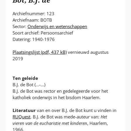
P
T
Archiefnummer: 123
Archiefnaam: BOTB
Sector:
Onderwijs en wetenschappen
Soort archief: Persoonsarchief
Datering: 1940-1976
Plaatsingslijst
(pdf, 437 kB)
vernieuwd augustus
2019
Ten geleide
B.J. de Bot (...-...)
B.J. de Bot was rector en gedelegeerde voor het
katholiek onderwijs in het bisdom Haarlem.
Literatuur
van en over B.J. de Bot kunt u vinden in
RUQuest
. B.J. de Bot was mede-auteur van:
Het
vieren van de eucharistie met kinderen
, Haarlem,
1966.