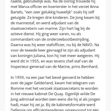
raakte, gebruikelijk was. Na de oorlog trouwde hij
met Marva-officier en koerierster in het verzet Anna
Bartels, "een zeer gelukkig huwelijk" zoals hij zelf
getuigde. Ze kregen drie kinderen. De Jong kwam bij
de marinestaf, en werd adjudant van de
staatssecretaris van marine. Zijn hart lag bij de
actieve dienst. Hij ging weer varen, nu als
commandant van de onderzeebootbestrijding.
Daarna was hij weer stafofficier, nu bij de NAVO. Na
voor de tweede keer gevraagd te zijn als adjudant
van koningin Juliana, kon hij niet meer weigeren. Hij
werd dit in 1955, en was tevens chef-staf van de
Inspecteur-generaal van de Marine, prins Bernhard.
In 1959, na een jaar het bevel gevoerd te hebben
over de jager Gelderland, kwam het telegram van
Romme met het verzoek staatssecretaris te worden
in het nieuwe kabinet De Quay. Eigenlijk wilde De
Jong admiraal worden (een wens die hij al als jongen
had), maar hij zei ja. Bij de kabinetsformatie werd
Defensie om efficiëntieredenen omgevormd tot één