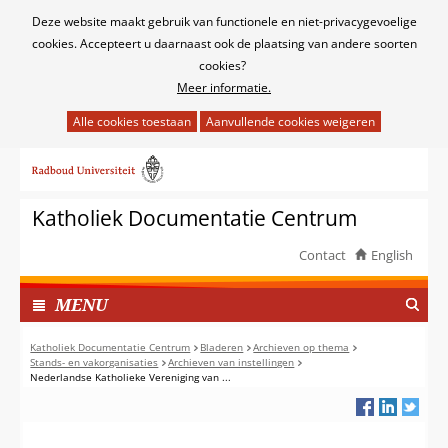
Cookies
Deze website maakt gebruik van functionele en niet-privacygevoelige
toestaan?
cookies. Accepteert u daarnaast ook de plaatsing van andere soorten
cookies?
Meer informatie.
Hier
kan
Ga
het
naar
gebruik
de
van
Katholiek Documentatie Centrum
inhoud
cookies
op
Contact
English
deze
TOON
website
I
MENU
worden
N
toegestaan
G
Katholiek Documentatie Centrum
Bladeren
Archieven op thema
of
Stands- en vakorganisaties
Archieven van instellingen
E
Nederlandse Katholieke Vereniging van ...
geweigerd.
K
L
A