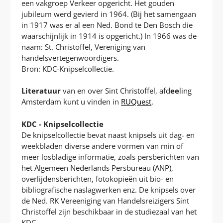
een vakgroep Verkeer opgericht. Het gouden
jubileum werd gevierd in 1964. (Bij het samengaan
in 1917 was er al een Ned. Bond te Den Bosch die
waarschijnlijk in 1914 is opgericht.) In 1966 was de
naam: St. Christoffel, Vereniging van
handelsvertegenwoordigers.
Bron: KDC-Knipselcollectie.
Literatuur
van en over Sint Christoffel, afd
ee
ling
Amsterdam kunt u vinden in
RUQuest
.
KDC - Knipselcollectie
De knipselcollectie bevat naast knipsels uit dag- en
weekbladen diverse andere vormen van min of
meer losbladige informatie, zoals persberichten van
het Algemeen Nederlands Persbureau (ANP),
overlijdensberichten, fotokopieën uit bio- en
bibliografische naslagwerken enz. De knipsels over
de Ned. RK Vereeniging van Handelsreizigers Sint
Christoffel zijn beschikbaar in de studiezaal van het
KDC.