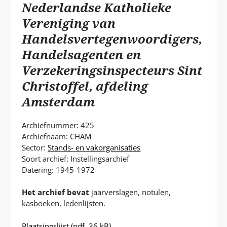
P
Nederlandse Katholieke
T
Vereniging van
Handelsvertegenwoordigers,
Handelsagenten en
Verzekeringsinspecteurs Sint
Christoffel, afdeling
Amsterdam
Archiefnummer: 425
Archiefnaam: CHAM
Sector:
Stands- en vakorganisaties
Soort archief: Instellingsarchief
Datering: 1945-1972
Het archief bevat
jaarverslagen, notulen,
kasboeken, ledenlijsten.
Plaatsingslijst
(pdf, 36 kB)