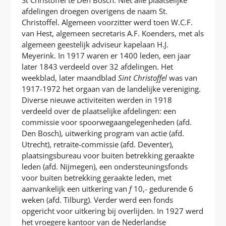
afdelingen droegen overigens de naam St.
Christoffel. Algemeen voorzitter werd toen W.C.F.
van Hest, algemeen secretaris A.F. Koenders, met als
algemeen geestelijk adviseur kapelaan H.J.
Meyerink. In 1917 waren er 1400 leden, een jaar
later 1843 verdeeld over 32 afdelingen. Het
weekblad, later maandblad
Sint Christoffel
was van
1917-1972 het orgaan van de landelijke vereniging.
Diverse nieuwe activiteiten werden in 1918
verdeeld over de plaatselijke afdelingen: een
commissie voor spoorwegaangelegenheden (afd.
Den Bosch), uitwerking program van actie (afd.
Utrecht), retraite-commissie (afd. Deventer),
plaatsingsbureau voor buiten betrekking geraakte
leden (afd. Nijmegen), een ondersteuningsfonds
voor buiten betrekking geraakte leden, met
aanvankelijk een uitkering van
f
10,- gedurende 6
weken (afd. Tilburg). Verder werd een fonds
opgericht voor uitkering bij overlijden. In 1927 werd
het vroegere kantoor van de Nederlandse