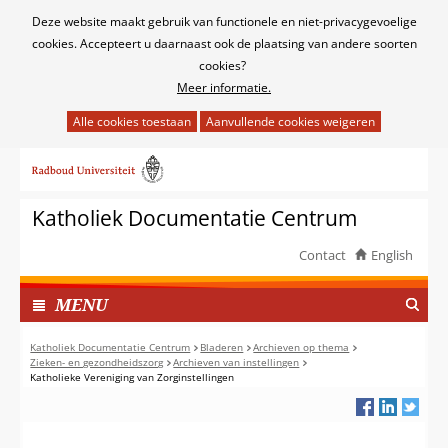
Cookies
Deze website maakt gebruik van functionele en niet-privacygevoelige
toestaan?
cookies. Accepteert u daarnaast ook de plaatsing van andere soorten
cookies?
Meer informatie.
Hier
kan
Ga
het
naar
gebruik
de
van
Katholiek Documentatie Centrum
inhoud
cookies
op
Contact
English
deze
TOON
website
I
MENU
worden
N
toegestaan
G
Katholiek Documentatie Centrum
Bladeren
Archieven op thema
of
Zieken- en gezondheidszorg
Archieven van instellingen
E
Katholieke Vereniging van Zorginstellingen
geweigerd.
K
L
A