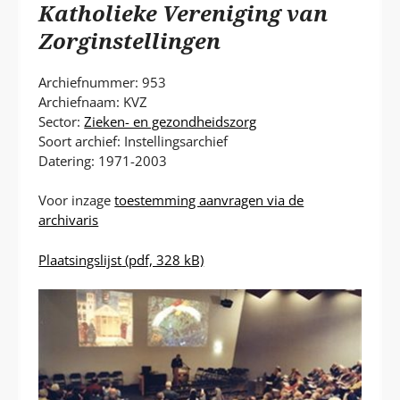
P
Katholieke Vereniging van
T
Zorginstellingen
Archiefnummer: 953
Archiefnaam: KVZ
Sector:
Zieken- en gezondheidszorg
Soort archief: Instellingsarchief
Datering: 1971-2003
Voor inzage
toestemming aanvragen via de
archivaris
Plaatsingslijst
(pdf, 328 kB)